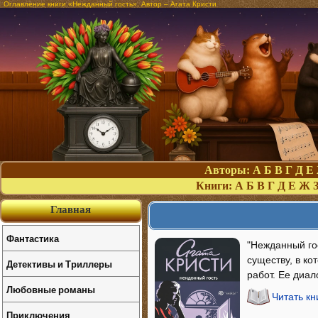
Оглавление книги «Нежданный гость». Автор – Агата Кристи
Авторы:
А
Б
В
Г
Д
Е
Книги:
А
Б
В
Г
Д
Е
Ж
Главная
Фантастика
"Нежданный гос
существу, в ко
Детективы и Триллеры
работ. Ее диа
Любовные романы
Читать кн
Приключения