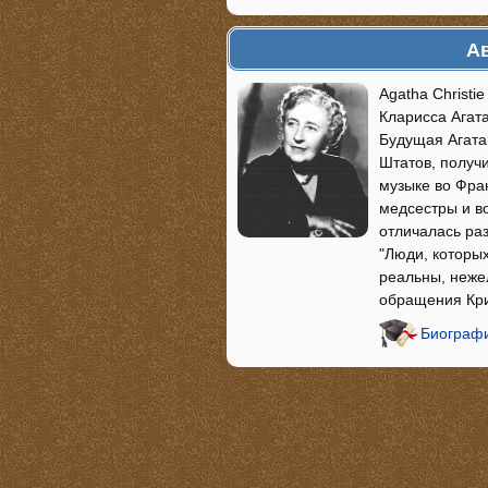
Ав
Agatha Christi
Кларисса Агата
Будущая Агата
Штатов, получ
музыке во Фра
медсестры и в
отличалась ра
"Люди, которых
реальны, неже
обращения Кри
Биографи