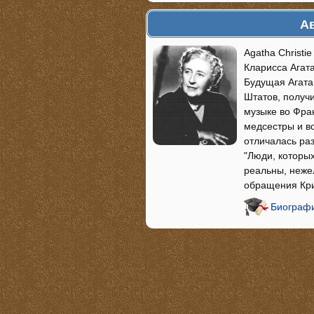
Ав
Agatha Christi
Кларисса Агата
Будущая Агата
Штатов, получ
музыке во Фра
медсестры и в
отличалась ра
"Люди, которых
реальны, неже
обращения Кри
Биографи