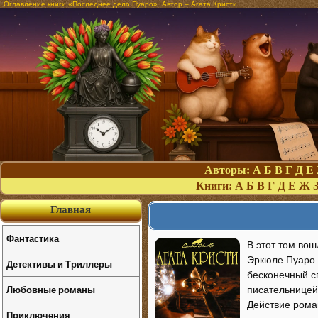
Оглавление книги «Последнее дело Пуаро». Автор – Агата Кристи
Авторы:
А
Б
В
Г
Д
Е
Книги:
А
Б
В
Г
Д
Е
Ж
Главная
Фантастика
В этот том во
Эркюле Пуаро.
Детективы и Триллеры
бесконечный с
Любовные романы
писательницей
Действие рома
Приключения