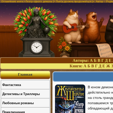
Оглавление книги «Театр одного демона [= Пьеса должна продолжаться ]». Автор – Род
Авторы:
А
Б
В
Г
Д
Е
Книги:
А
Б
В
Г
Д
Е
Ж
Главная
Фантастика
В юном демоне
действтильно 
Детективы и Триллеры
на столь гранд
Любовные романы
попавшемся тр
обладающий да
Приключения