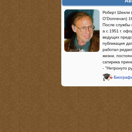
Ав
Роберт Шекли (
O'Donnevan) 1
После службы 
а с 1951 г. о
ведущих предс
публикация дат
работал редак
жизни, постоя
сатирика прин
- "Нетронуто р
Биографи