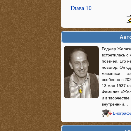
Глава 10
Авт
Роджер Желязны
встретилась с
поэзией. Его н
новатор. Он сд
живописи — взо
особенно в 202
13 мая 1937 го
Фамилия «Желя
и в творчестве
внутренний…
Биограф