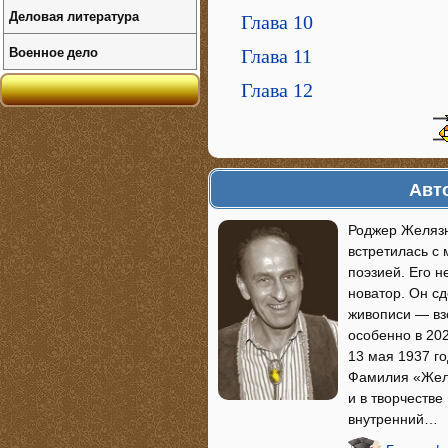
Деловая литература
Глава 10
Военное дело
Глава 11
Глава 12
Авт
Роджер Желязны
встретилась с
поэзией. Его н
новатор. Он сд
живописи — взо
особенно в 202
13 мая 1937 го
Фамилия «Желя
и в творчестве
внутренний…