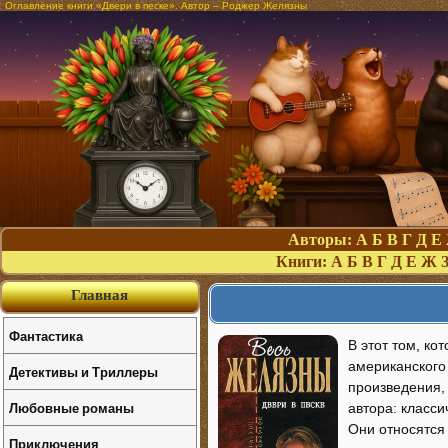
Оглавление книги «Двери в песке». Автор – Роджер Желязны
Авторы:
А
Б
В
Г
Д
Е
Книги:
А
Б
В
Г
Д
Е
Ж
Главная
Фантастика
В этот том, к
американского
Детективы и Триллеры
произведения,
Любовные романы
автора: класси
Они относятся
Приключения