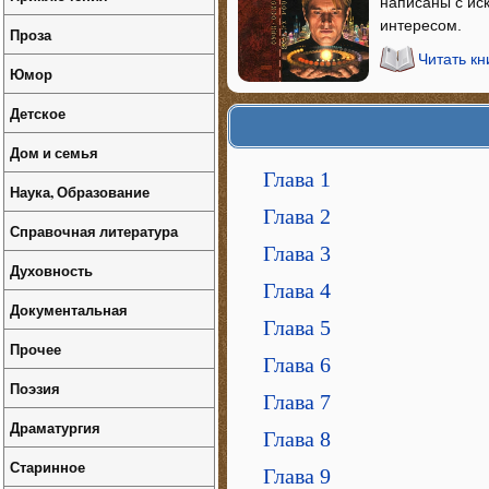
написаны с ис
интересом.
Проза
Читать кн
Юмор
Детское
Дом и семья
Глава 1
Наука, Образование
Глава 2
Справочная литература
Глава 3
Духовность
Глава 4
Документальная
Глава 5
Прочее
Глава 6
Поэзия
Глава 7
Драматургия
Глава 8
Старинное
Глава 9