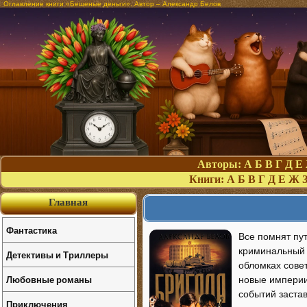
Оглавление книги «Бешеные деньги». Автор – Александр Белов
Авторы:
А
Б
В
Г
Д
Е
Книги:
А
Б
В
Г
Д
Е
Ж
Главная
Фантастика
Все помнят пут
криминальный п
Детективы и Триллеры
обломках совет
Любовные романы
новые империи
событий застав
Приключения