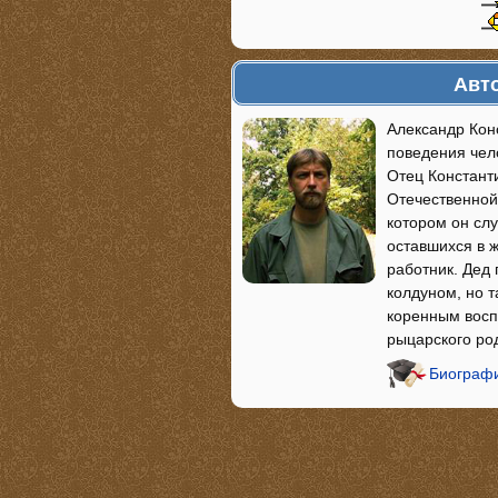
Авто
Александр Кон
поведения чело
Отец Константи
Отечественной
котором он сл
оставшихся в ж
работник. Дед
колдуном, но т
коренным восп
рыцарского ро
Биографи