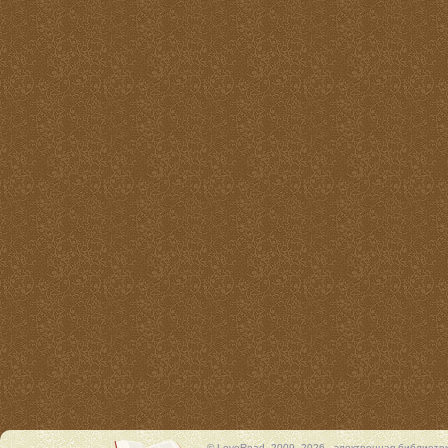
© LoveRead, 2009–2026 - электронная библиоте