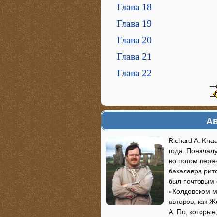
Глава 18
Глава 19
Глава 20
Глава 21
Глава 22
Ав
Richard A. Kna
года. Поначалу
но потом пере
бакалавра рит
был почтовым 
«Колдовском ми
авторов, как Ж
А. По, которые