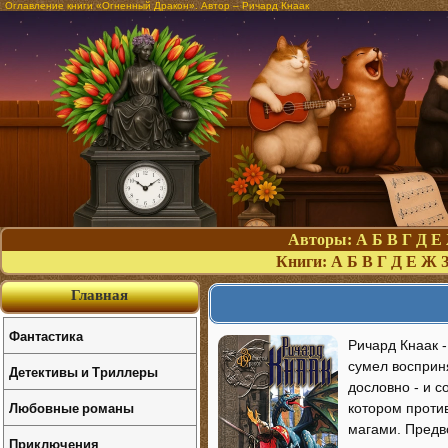
Оглавление книги «Огненный Дракон». Автор – Ричард Кнаак
Авторы:
А
Б
В
Г
Д
Е
Книги:
А
Б
В
Г
Д
Е
Ж
Главная
Фантастика
Ричард Кнаак -
сумел восприн
Детективы и Триллеры
дословно - и с
Любовные романы
котором проти
магами. Предв
Приключения