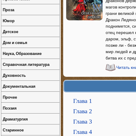
драконов держ
магов контроли
Проза
грани великой 
Дракон Ледяной
Юмор
поднимется, с
Детское
отец перешел 
даром, эльф, с
Дом и семья
позже ли - без
мир людей и д
Наука, Образование
битва их с пре
Справочная литература
Читать к
Духовность
Документальная
Прочее
Глава 1
Поэзия
Глава 2
Драматургия
Глава 3
Старинное
Глава 4