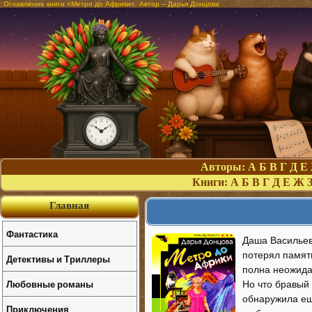
Оглавление книги «Метро до Африки». Автор – Дарья Донцова
Авторы:
А
Б
В
Г
Д
Е
Книги:
А
Б
В
Г
Д
Е
Ж
Главная
Фантастика
Даша Васильева
потерял память
Детективы и Триллеры
полна неожида
Любовные романы
Но что бравый 
обнаружила ещ
Приключения