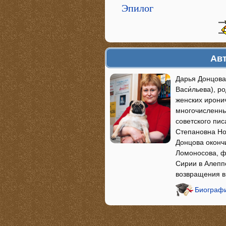
Эпилог
Авт
Дарья Донцова
Васи́льева), р
женских ирони
многочисленны
советского пи
Степановна Но
Донцова оконч
Ломоносова, фа
Сирии в Алепп
возвращения в
Биографи