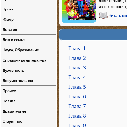
любительнице ч
из тех женщин,
Проза
Читать к
Юмор
Детское
Дом и семья
Глава 1
Наука, Образование
Глава 2
Справочная литература
Глава 3
Духовность
Глава 4
Документальная
Глава 5
Прочее
Глава 6
Поэзия
Глава 7
Драматургия
Глава 8
Старинное
Глава 9