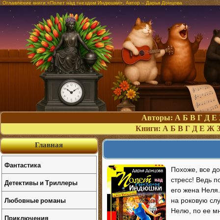
Оглавление книги «Полет над гнездом Индюшки». Автор – Дарья Донцова
Авторы:
А
Б
В
Г
Д
Е
Книги:
А
Б
В
Г
Д
Е
Ж
Главная
Фантастика
Похоже, все д
стресс! Ведь п
Детективы и Триллеры
его жена Неля.
Любовные романы
на роковую слу
Нелю, по ее м
Приключения