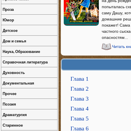
на день рожде
попыталась схв
Проза
саму Дашу, ко
домашние решил
Юмор
покажет! Сама
Детское
частного сыск
опасностям...
Дом и семья
Читать к
Наука, Образование
Справочная литература
Духовность
Глава 1
Документальная
Глава 2
Прочее
Глава 3
Поэзия
Глава 4
Драматургия
Глава 5
Старинное
Глава 6