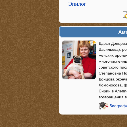
Эпилог
Авт
Дарья Донцова
Васи́льева), р
женских ирони
многочисленны
советского пи
Степановна Но
Донцова оконч
Ломоносова, фа
Сирии в Алепп
возвращения в
Биографи