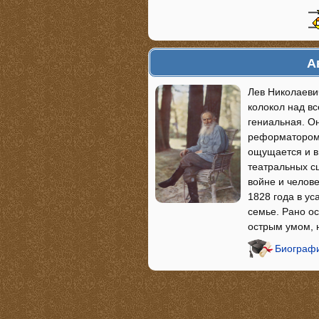
А
Лев Николаевич
колокол над вс
гениальная. О
реформатором,
ощущается и в 
театральных сц
войне и челове
1828 года в ус
семье. Рано ос
острым умом,
Биографи