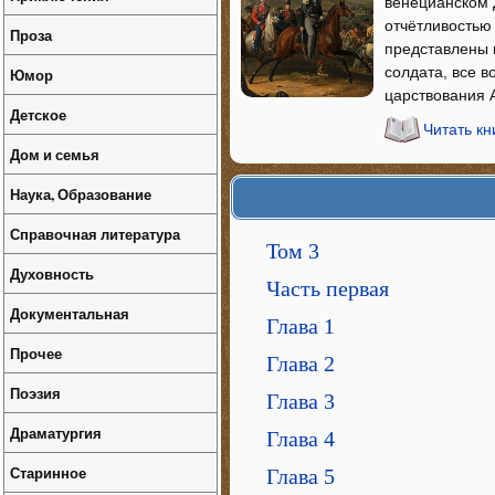
венецианском 
отчётливостью
Проза
представлены 
солдата, все в
Юмор
царствования А
Детское
Читать кн
Дом и семья
Наука, Образование
Справочная литература
Том 3
Духовность
Часть первая
Документальная
Глава 1
Прочее
Глава 2
Поэзия
Глава 3
Драматургия
Глава 4
Старинное
Глава 5