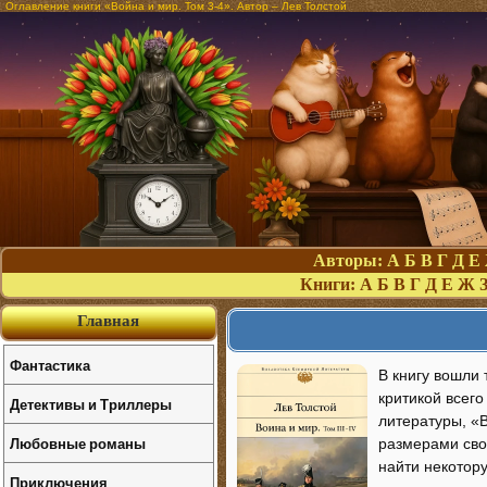
Оглавление книги «Война и мир. Том 3-4». Автор – Лев Толстой
Авторы:
А
Б
В
Г
Д
Е
Книги:
А
Б
В
Г
Д
Е
Ж
Главная
Фантастика
В книгу вошли 
критикой всег
Детективы и Триллеры
литературы, «В
Любовные романы
размерами сво
найти некотор
Приключения