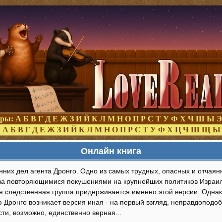
оры:
А
Б
В
Г
Д
Е
Ж
З
И
Й
К
Л
М
Н
О
П
Р
С
Т
У
Ф
Х
Ч
Ш
Ы
Э
:
А
Б
В
Г
Д
Е
Ж
З
И
Й
К
Л
М
Н
О
П
Р
С
Т
У
Ф
Х
Ц
Ч
Ш
Щ
Ы
Онлайн книга
нних дел агента Дронго. Одно из самых трудных, опасных и отчаянн
ова повторяющимися покушениями на крупнейших политиков Израи
 следственная группа придерживается именно этой версии. Однак
Дронго возникает версия иная - на первый взгляд, неправдоподоб
ти, возможно, единственно верная...