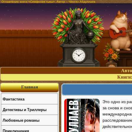
Оглавление книги «Симфония тьмы». Автор – Чингиз Абдуллаев
Авт
Книги
Главная
Фантастика
Это одно из ра
за снова и сн
Детективы и Триллеры
международная
Любовные романы
расследованию 
действительнос
Приключения