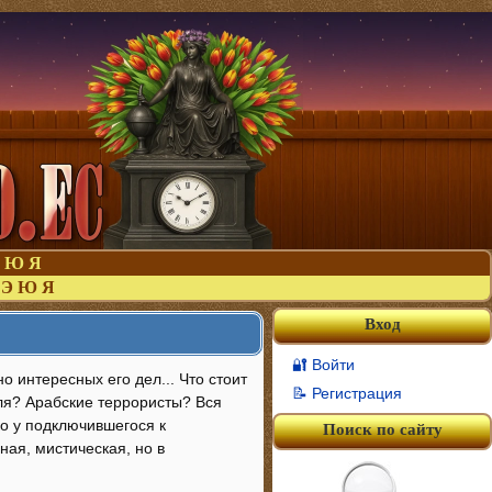
Ю
Я
Э
Ю
Я
Вход
🔐 Войти
о интересных его дел... Что стоит
📝 Регистрация
ля? Арабские террористы? Вся
о у подключившегося к
Поиск по сайту
ная, мистическая, но в