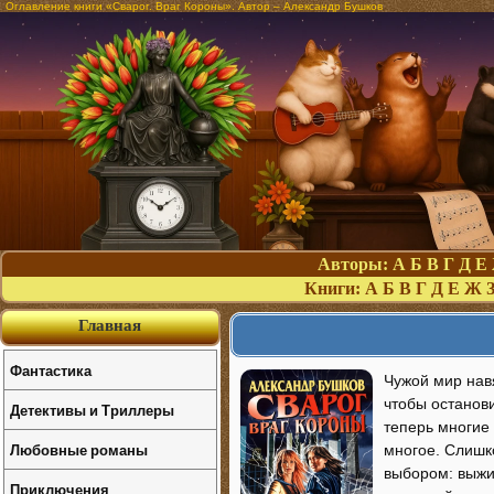
Оглавление книги «Сварог. Враг Короны». Автор – Александр Бушков
Авторы:
А
Б
В
Г
Д
Е
Книги:
А
Б
В
Г
Д
Е
Ж
Главная
Фантастика
Чужой мир нав
чтобы останов
Детективы и Триллеры
теперь многие 
Любовные романы
многое. Слишк
выбором: выжит
Приключения