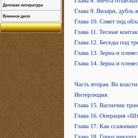
Глава 8. Мечта отшельн
Деловая литература
Глава 9. Визари, дубль 
Военное дело
Глава 10. Совет под об
Глава 11. Тесные контак
Глава 12. Беседы под тр
Глава 13. Зерна и плев
Глава 14. Зерна и плев
Часть вторая. Во власти
Интерлюдия
Глава 15. Вагончик тро
Глава 16. Операция «Ш
Глава 17. Как ссаживаю
Глава 18. Город некушд