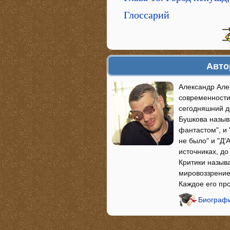
Глоссарий
Авто
Александр Але
современности
сегодняшний д
Бушкова назыв
фантастом", и 
не было" и "Д
источниках, д
Критики назыв
мировоззрение
Каждое его пр
Биографи