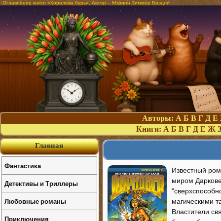
Оглавление книги «Королева бурь». Автор – Мэрион Зиммер Брэдли
Авторы:
А
Б
В
Г
Д
Е
Книги:
А
Б
В
Г
Д
Е
Ж
Главная
Фантастика
Известный ром
миром Даркове
Детективы и Триллеры
"сверхспособн
Любовные романы
магическими т
Властители свя
Приключения