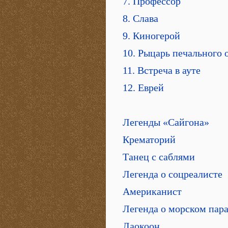
7. Профессор
8. Слава
9. Киногерой
10. Рыцарь печального 
11. Встреча в ауте
12. Еврей
Легенды «Сайгона»
Крематорий
Танец с саблями
Легенда о соцреалисте
Американист
Легенда о морском пар
Лаокоон