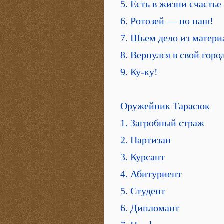
5. Есть в жизни счастье
6. Ротозей — но наш!
7. Шьем дело из матери
8. Вернулся в свой горо
9. Ку-ку!
Оружейник Тарасюк
1. Загробный страж
2. Партизан
3. Курсант
4. Абитуриент
5. Студент
6. Дипломант