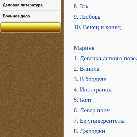
Деловая литература
8. Зэк
Военное дело
9. Любовь
10. Венец и конец
Марина
1. Девочка легкого пов
2. Влипла
3. В борделе
4. Иностранцы
5. Болт
6. Левер понч
7. Ее университеты
8. Джорджи