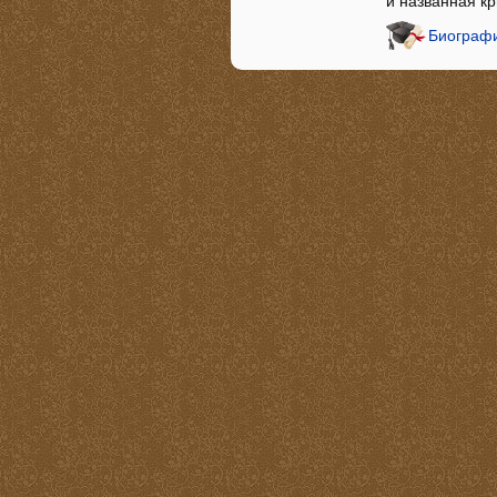
и названная к
Биографи