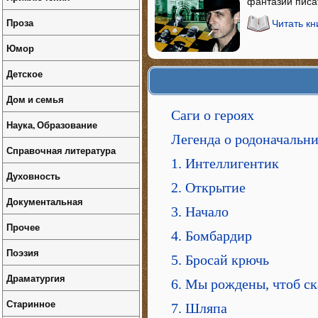
фантазии писа
Проза
Читать кн
Юмор
Детское
Дом и семья
Саги о героях
Наука, Образование
Легенда о родоначальн
Справочная литература
1. Интеллигентик
Духовность
2. Открытие
Документальная
3. Начало
Прочее
4. Бомбардир
Поэзия
5. Бросай крючь
Драматургия
6. Мы рождены, чтоб ск
Старинное
7. Шляпа