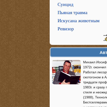
Суицид
Пьяная травма
Искусана животным
Ревизор
Авт
Михаил Иосифо
1972г. окончил
Работал лесор
скотогоном в А
тридцати проф
1983г. и сразу
стиля и неожи
(1988), Технол
Бестселлерами