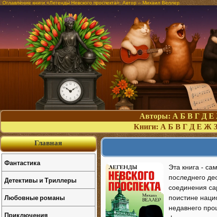
Оглавление книги «Легенды Невского проспекта». Автор – Михаил Веллер
Авторы:
А
Б
В
Г
Д
Е
Книги:
А
Б
В
Г
Д
Е
Ж
Главная
Фантастика
Эта книга - са
последнего де
Детективы и Триллеры
соединения са
Любовные романы
поистине наци
недавнего про
Приключения