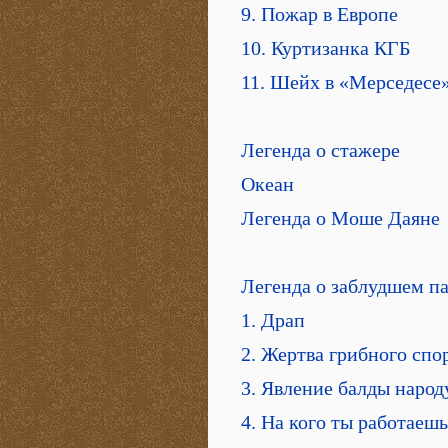
9. Пожар в Европе
10. Куртизанка КГБ
11. Шейх в «Мерседесе
Легенда о стажере
Океан
Легенда о Моше Даяне
Легенда о заблудшем п
1. Драп
2. Жертва грибного спо
3. Явление балды народ
4. На кого ты работаешь