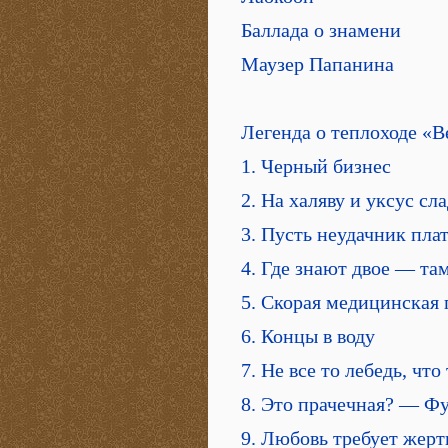
Баллада о знамени
Маузер Папанина
Легенда о теплоходе «
1. Черный бизнес
2. На халяву и уксус сл
3. Пусть неудачник пла
4. Где знают двое — там
5. Скорая медицинская
6. Концы в воду
7. Не все то лебедь, что
8. Это прачечная? — Ф
9. Любовь требует жерт