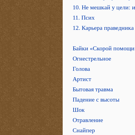
10. Не мешкай у цели: 
11. Псих
12. Карьера праведника
Байки «Скорой помощи
Огнестрельное
Голова
Артист
Бытовая травма
Падение с высоты
Шок
Отравление
Снайпер