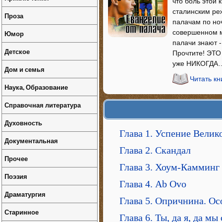
что боль этой 
сталинским ре
Проза
палачам по но
совершенном мн
Юмор
палачи знают -
Детское
Прочтите! ЭТО 
уже НИКОГДА
Дом и семья
Читать кн
Наука, Образование
Справочная литература
Духовность
Глава 1. Успение Велик
Документальная
Глава 2. Скандал
Прочее
Глава 3. Хоум-Камминг
Поэзия
Глава 4. Ab Ovo
Драматургия
Глава 5. Опричнина. Ос
Старинное
Глава 6. Ты, да я, да мы