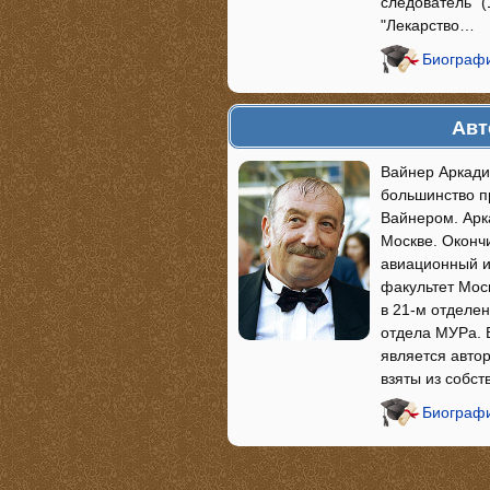
следователь" (
"Лекарство…
Биографи
Авт
Вайнер Аркади
большинство п
Вайнером. Арк
Москве. Оконч
авиационный и
факультет Мос
в 21-м отделе
отдела МУРа. 
является авто
взяты из собс
Биографи