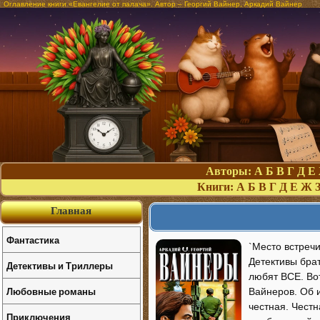
Оглавление книги «Евангелие от палача». Автор – Георгий Вайнер, Аркадий Вайнер
Авторы:
А
Б
В
Г
Д
Е
Книги:
А
Б
В
Г
Д
Е
Ж
Главная
Фантастика
`Место встречи
Детективы брат
Детективы и Триллеры
любят ВСЕ. Вот
Любовные романы
Вайнеров. Об и
честная. Честн
Приключения