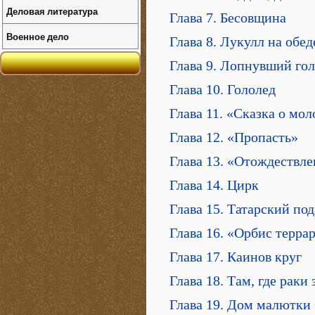
Деловая литература
Глава 7. Бесовщина
Военное дело
Глава 8. Лукулл на обед
Глава 9. Лопнувший го
Глава 10. Гололед
Глава 11. «Сказка о мо
Глава 12. «Пропасть»
Глава 13. «Отождествл
Глава 14. Цирк
Глава 15. Татарский по
Глава 16. «Орбис терра
Глава 17. Каинов круг
Глава 18. Там, где рак
Глава 19. Дом малютки