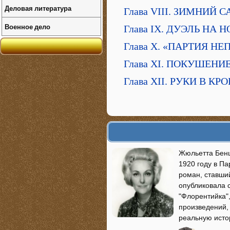
Деловая литература
Глава VIII. ЗИМНИЙ С
Военное дело
Глава IX. ДУЭЛЬ НА
Глава X. «ПАРТИЯ Н
Глава XI. ПОКУШЕНИ
Глава XII. РУКИ В К
Жюльетта Бенц
1920 году в П
роман, ставший
опубликовала 
"Флорентийка",
произведений, 
реальную исто