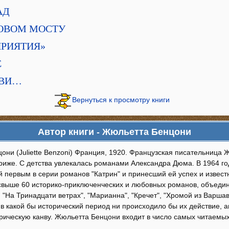
АД
 НОВОМ МОСТУ
ЕПРИЯТИЯ»
Е
РОВИ…
Вернуться к просмотру книги
Автор книги - Жюльетта Бенцони
они (Juliette Benzoni) Франция, 1920. Французская писательница
ариже. С детства увлекалась романами Александра Дюма. В 1964 г
 первым в серии романов "Катрин" и принесший ей успех и извест
свыше 60 историко-приключенческих и любовных романов, объедин
 "На Тринадцати ветрах", "Марианна", "Кречет", "Хромой из Варшав
в какой бы исторический период ни происходило бы их действие, 
рическую канву. Жюльетта Бенцони входит в число самых читаем