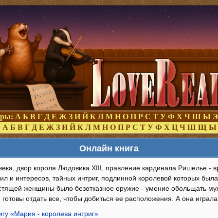
оры:
А
Б
В
Г
Д
Е
Ж
З
И
Й
К
Л
М
Н
О
П
Р
С
Т
У
Ф
Х
Ч
Ш
Ы
Э
:
А
Б
В
Г
Д
Е
Ж
З
И
Й
К
Л
М
Н
О
П
Р
С
Т
У
Ф
Х
Ц
Ч
Ш
Щ
Ы
Онлайн книга
века, двор короля Людовика XIII, правление кардинала Ришелье - 
ил и интересов, тайных интриг, подлинной королевой которых был
естящей женщины было безотказное оружие - умение обольщать м
 готовы отдать все, чтобы добиться ее расположения. А она играла
игу «Мария - королева интриг»