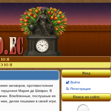
Ю
Я
Э
Ю
Я
Вход
🔐 Войти
время заговоров, противостояния
📝 Регистрация
а герцогиня Мария де Шеврез. В
ужчин. Влюбленные, послушные ее
Поиск по сайту
 ими, делая пешками в своей игре.