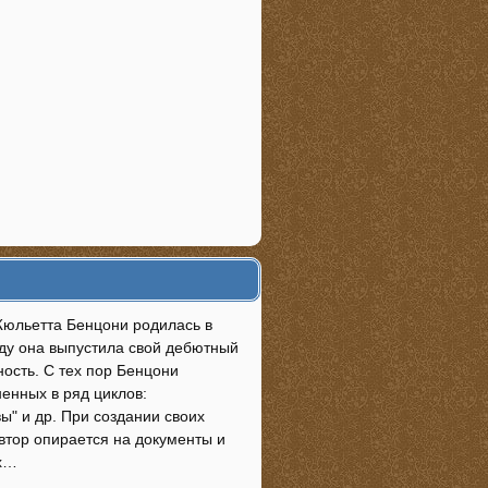
 Жюльетта Бенцони родилась в
оду она выпустила свой дебютный
ность. С тех пор Бенцони
енных в ряд циклов:
ы" и др. При создании своих
автор опирается на документы и
ых…