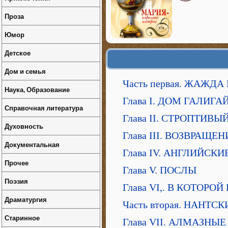
Проза
Юмор
Детское
Дом и семья
Часть первая. ЖАЖД
Наука, Образование
Глава I. ДОМ ГАЛИГА
Справочная литература
Глава II. СТРОПТИВ
Духовность
Глава III. ВОЗВРАЩЕН
Документальная
Глава IV. АНГЛИЙС
Прочее
Глава V. ПОСЛЫ
Поэзия
Глава VI,. В КОТОР
Драматургия
Часть вторая. НАНТ
Старинное
Глава VII. АЛМАЗНЫ