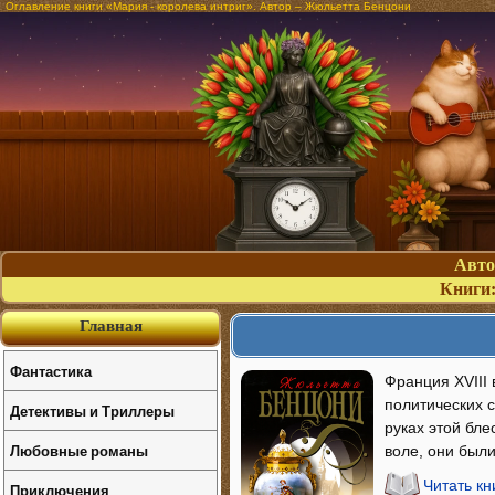
Оглавление книги «Мария - королева интриг». Автор – Жюльетта Бенцони
Авт
Книги
Главная
Фантастика
Франция XVIII 
политических с
Детективы и Триллеры
руках этой бл
Любовные романы
воле, они были
Читать кн
Приключения