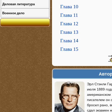
Деловая литература
Глава 10
Военное дело
Глава 11
Глава 12
Глава 13
Глава 14
Глава 15
Автор
Эрл Стэнли Гар
июля 1889 года
американском З
писателем он 
бросил рано, в
сдал экзамен 