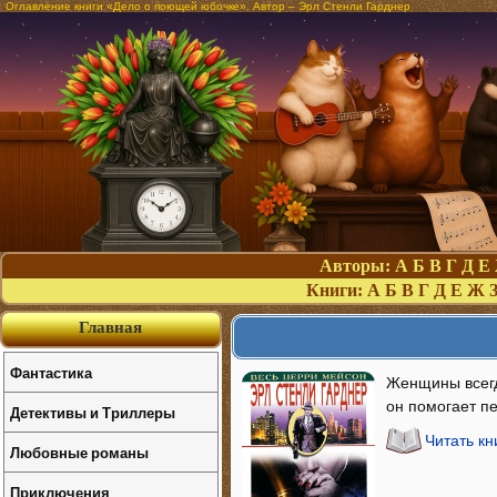
Оглавление книги «Дело о поющей юбочке». Автор – Эрл Стенли Гарднер
Авторы:
А
Б
В
Г
Д
Е
Книги:
А
Б
В
Г
Д
Е
Ж
Главная
Фантастика
Женщины всегд
он помогает пе
Детективы и Триллеры
Читать к
Любовные романы
Приключения