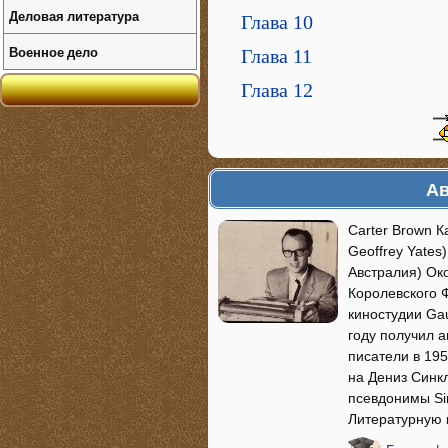
Деловая литература
Глава 10
Военное дело
Глава 11
Глава 12
Ав
Carter Brown 
Geoffrey Yates
Австралия) Ок
Королевского 
киностудии Gau
году получил 
писатели в 195
на Дениз Синкл
псевдонимы Sinc
Литературную 