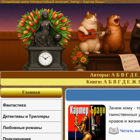
Оглавление книги «Непристойный негатив». Автор – Картер Браун
Авторы:
А
Б
В
Г
Д
Е
Книги:
А
Б
В
Г
Д
Е
Ж
Главная
Фантастика
Зачем кому - 
таинственных 
Детективы и Триллеры
нравов и жизни
Любовные романы
Читать к
Приключения