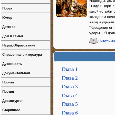
Надежды, долж
Я иду к Цири. 
Проза
какой-то забит
холодном ночн
Юмор
Аард и ударил 
Детское
"Крещение огн
удары. - Я дол
Дом и семья
Читать к
Наука, Образование
Справочная литература
Духовность
Глава 1
Документальная
Глава 2
Прочее
Глава 3
Поэзия
Глава 4
Драматургия
Глава 5
Старинное
Глава 6