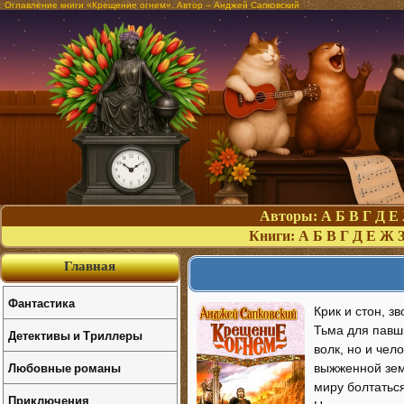
Оглавление книги «Крещение огнем». Автор – Анджей Сапковский
Авторы:
А
Б
В
Г
Д
Е
Книги:
А
Б
В
Г
Д
Е
Ж
Главная
Фантастика
Крик и стон, з
Тьма для павши
Детективы и Триллеры
волк, но и чел
Любовные романы
выжженной зем
миру болтатьс
Приключения