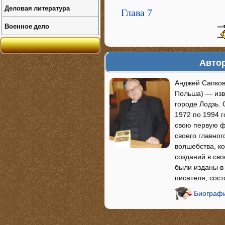
Деловая литература
Глава 7
Военное дело
Автор
Анджей Сапковс
Польша) — изве
городе Лодзь. 
1972 по 1994 г
свою первую ф
своего главног
волшебства, к
созданий в св
были изданы в 
писателя, сос
Биографи