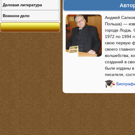
Автор
Деловая литература
Военное дело
Анджей Сапковс
Польша) — изве
городе Лодзь. 
1972 по 1994 г
свою первую ф
своего главног
волшебства, к
созданий в св
были изданы в 
писателя, сос
Биографи