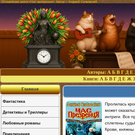
Оглавление книги «Час презрения». Автор – Анджей Сапковский
Авторы:
А
Б
В
Г
Д
Е
Книги:
А
Б
В
Г
Д
Е
Ж
Главная
Фантастика
Пролилась кро
может оказатьс
Детективы и Триллеры
интриги. Все п
Любовные романы
сплетены судь
Крови, княжны
Приключения