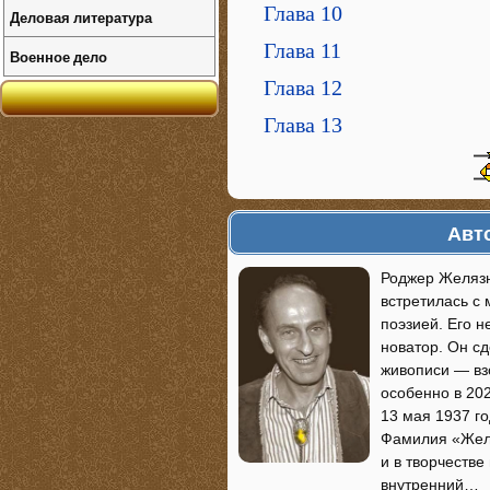
Глава 10
Деловая литература
Глава 11
Военное дело
Глава 12
Глава 13
Авт
Роджер Желязны
встретилась с
поэзией. Его н
новатор. Он сд
живописи — взо
особенно в 202
13 мая 1937 го
Фамилия «Желя
и в творчестве
внутренний…