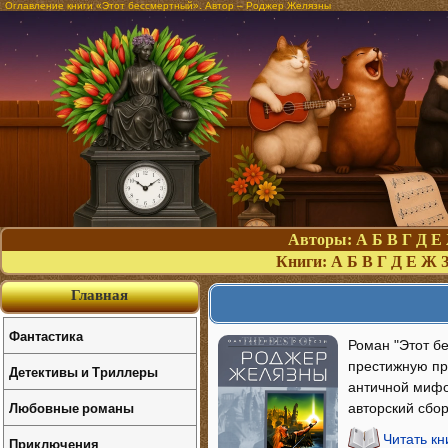
Оглавление книги «Этот бессмертный». Автор – Роджер Желязны
Авторы:
А
Б
В
Г
Д
Е
Книги:
А
Б
В
Г
Д
Е
Ж
Главная
Фантастика
Роман "Этот б
престижную пр
Детективы и Триллеры
античной мифо
Любовные романы
авторский сбо
Читать к
Приключения