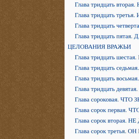
Глава тридцать втор
Глава тридцать треть
Глава тридцать четв
Глава тридцать пят
ЦЕЛОВАНИЯ ВРАЖЬИ
Глава тридцать шес
Глава тридцать сед
Глава тридцать вось
Глава тридцать девя
Глава сороковая. ЧТ
Глава сорок первая. 
Глава сорок вторая.
Глава сорок третья.