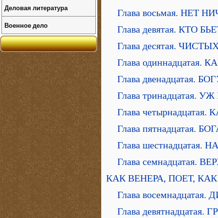
Деловая литература
Глава восьмая. НЕТ
Военное дело
Глава девятая. КТО 
Глава десятая. ЧИС
Глава одиннадцатая.
Глава двенадцатая. Б
Глава тринадцатая. 
Глава четырнадцата
Глава пятнадцатая. 
Глава шестнадцатая
Глава семнадцатая. 
КАК ВЕНЕРА, ПОЕТ, КАК
Глава восемнадцата
Глава девятнадцатая