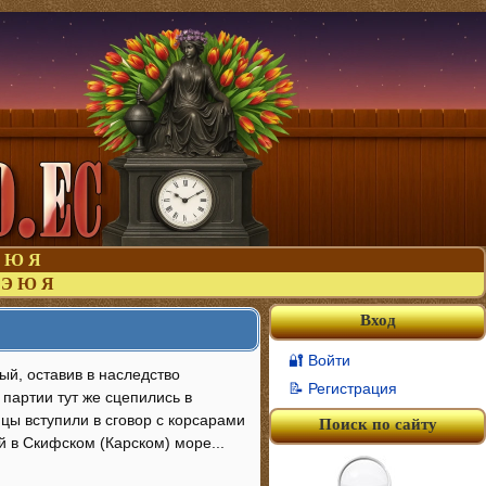
Ю
Я
Э
Ю
Я
Вход
🔐 Войти
ый, оставив в наследство
📝 Регистрация
партии тут же сцепились в
пцы вступили в сговор с корсарами
Поиск по сайту
 в Скифском (Карском) море...