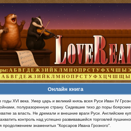
оры:
А
Б
В
Г
Д
Е
Ж
З
И
Й
К
Л
М
Н
О
П
Р
С
Т
У
Ф
Х
Ч
Ш
Ы
Э
:
А
Б
В
Г
Д
Е
Ж
З
И
Й
К
Л
М
Н
О
П
Р
С
Т
У
Ф
Х
Ц
Ч
Ш
Щ
Ы
Онлайн книга
годы XVI века. Умер царь и великий князь всея Руси Иван IV Грозн
ойнами, полуразоренную страну. Сидевшие тихо до поры боярские 
ватке за власть. Не дремали и внешние враги Руси. Английские ку
захватить контроль над успешно развивавшейся торговлей пушниной
я продолжением знаменитых "Корсаров Ивана Грозного".