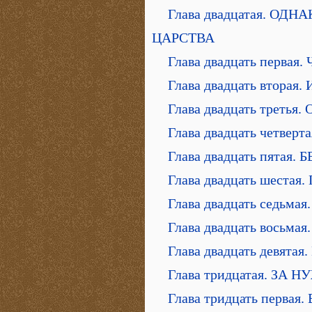
Глава двадцатая. 
ЦАРСТВА
Глава двадцать перв
Глава двадцать вто
Глава двадцать трет
Глава двадцать четв
Глава двадцать пята
Глава двадцать шест
Глава двадцать сед
Глава двадцать вось
Глава двадцать девя
Глава тридцатая. 
Глава тридцать перв