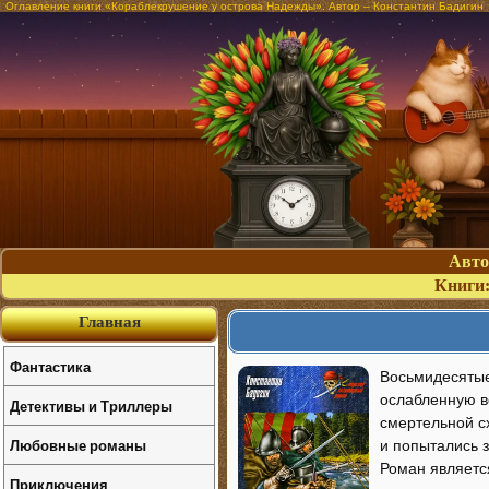
Оглавление книги «Кораблекрушение у острова Надежды». Автор – Константин Бадигин
Авт
Книги
Главная
Фантастика
Восьмидесятые 
ослабленную в
Детективы и Триллеры
смертельной сх
Любовные романы
и попытались 
Роман являетс
Приключения