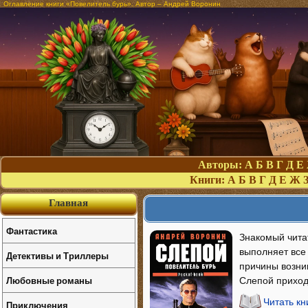
Оглавление книги «Повелитель бурь». Автор – Андрей Воронин
Авторы:
А
Б
В
Г
Д
Е
Книги:
А
Б
В
Г
Д
Е
Ж
Главная
Фантастика
Знакомый чита
выполняет все
Детективы и Триллеры
причины возни
Любовные романы
Слепой приход
Читать кн
Приключения