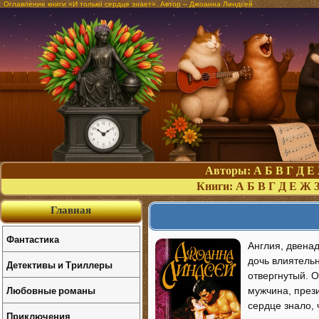
Оглавление книги «И только сердце знает». Автор – Джоанна Линдсей
Авторы:
А
Б
В
Г
Д
Е
Книги:
А
Б
В
Г
Д
Е
Ж
Главная
Фантастика
Англия, двенад
дочь влиятель
Детективы и Триллеры
отвергнутый. О
Любовные романы
мужчина, през
сердце знало, 
Приключения