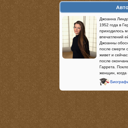
Авто
Джоанна Линдс
1952 года в Ге
приходилось мн
впечатлений ей
Джоанны обосно
после смерти 
живет и сейча
после окончан
Гаррета. Покл
женщин, когда
Биографи