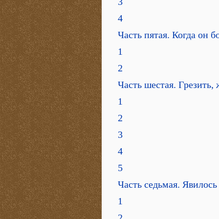
3
4
Часть пятая. Когда он б
1
2
Часть шестая. Грезить,
1
2
3
4
5
Часть седьмая. Явилось
1
2