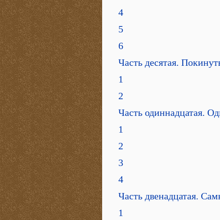
4
5
6
Часть десятая. Покину
1
2
Часть одиннадцатая. О
1
2
3
4
Часть двенадцатая. Сам
1