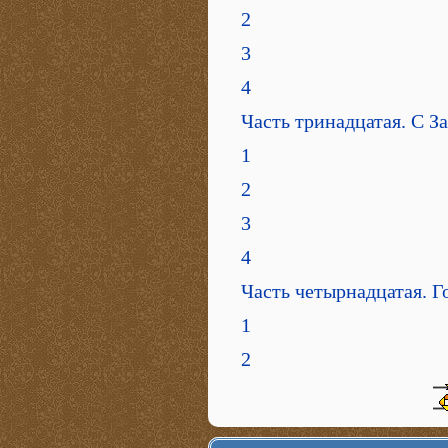
2
3
4
Часть тринадцатая. С З
1
2
3
4
Часть четырнадцатая. Г
1
2