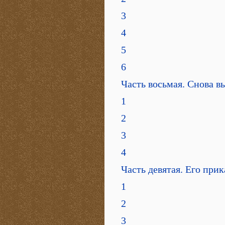
3
4
5
6
Часть восьмая. Снова в
1
2
3
4
Часть девятая. Его при
1
2
3