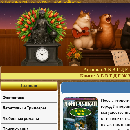
Оглавление книги «Грозные моря». Автор – Дейв Дункан
Авторы:
А
Б
В
Г
Д
Е
Книги:
А
Б
В
Г
Д
Е
Ж
Главная
Фантастика
Инос с герцоги
город Империи
Детективы и Триллеры
могущественных
Любовные романы
от владычеств
путают их пла
Приключения