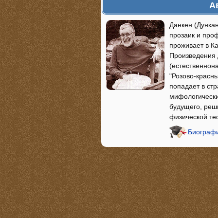
А
Данкен (Дункан
прозаик и про
проживает в Ка
Произведения 
(естественнон
"Розово-красны
попадает в стр
мифологические
будущего, реш
физической тео
Биографи