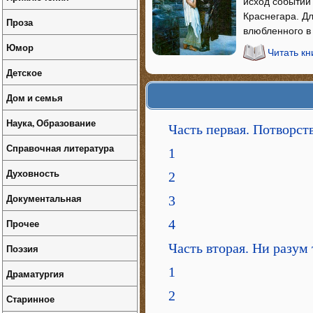
исход событий
Краснегара. Дл
Проза
влюбленного в
Юмор
Читать кн
Детское
Дом и семья
Наука, Образование
Часть первая. Потворст
Справочная литература
1
Духовность
2
Документальная
3
Прочее
4
Часть вторая. Ни разум 
Поэзия
1
Драматургия
2
Старинное