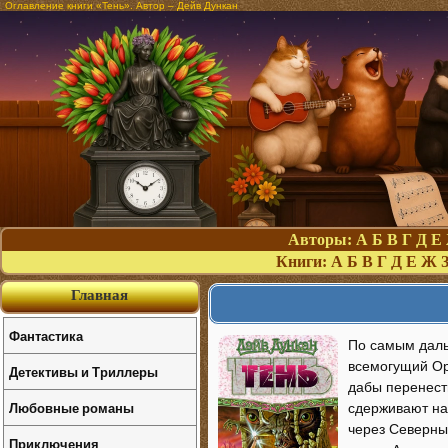
Оглавление книги «Тень». Автор – Дейв Дункан
Авторы:
А
Б
В
Г
Д
Е
Книги:
А
Б
В
Г
Д
Е
Ж
Главная
Фантастика
По самым даль
всемогущий Ора
Детективы и Триллеры
дабы перенести
Любовные романы
сдерживают на
через Северны
Приключения