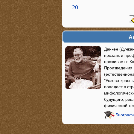
20
А
Данкен (Дункан
прозаик и про
проживает в Ка
Произведения 
(естественнон
"Розово-красны
попадает в стр
мифологические
будущего, реш
физической тео
Биографи