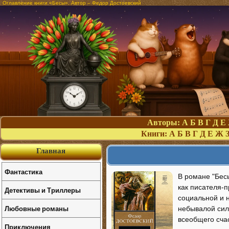
Оглавление книги «Бесы». Автор – Федор Достоевский
Авторы:
А
Б
В
Г
Д
Е
Книги:
А
Б
В
Г
Д
Е
Ж
Главная
Фантастика
В романе "Бес
как писателя-
Детективы и Триллеры
социальной и 
Любовные романы
небывалой силы
всеобщего сча
Приключения