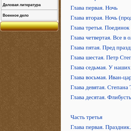
Деловая литература
Глава первая. Ночь
Военное дело
Глава вторая. Ночь (пр
Глава третья. Поединок
Глава четвертая. Все в
Глава пятая. Пред праз
Глава шестая. Петр Сте
Глава седьмая. У наших
Глава восьмая. Иван-ца
Глава девятая. Степана
Глава десятая. Флибуст
Часть третья
Глава первая. Праздник