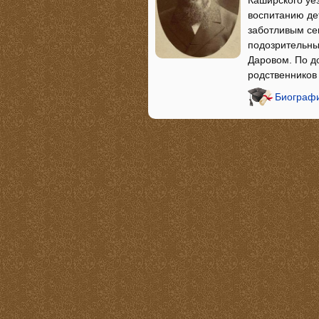
Каширского уе
воспитанию де
заботливым се
подозрительны
Даровом. По д
родственников
Биографи