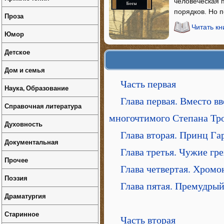
человеческая 
порядков. Но п
Проза
Читать кн
Юмор
Детское
Дом и семья
Часть первая
Наука, Образование
Глава первая. Вместо в
Справочная литература
многочтимого Степана Тр
Духовность
Глава вторая. Принц Га
Документальная
Глава третья. Чужие гр
Прочее
Глава четвертая. Хром
Поэзия
Глава пятая. Премудры
Драматургия
Старинное
Часть вторая