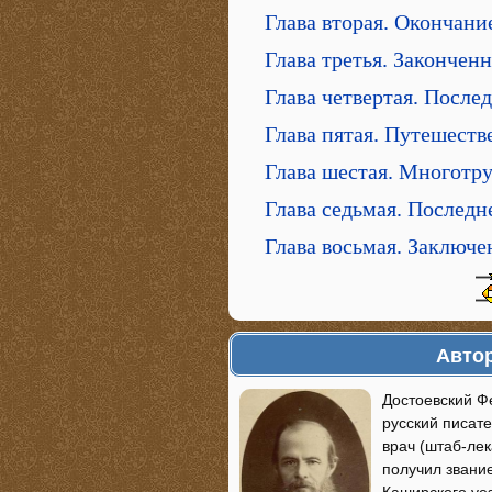
Глава вторая. Окончани
Глава третья. Закончен
Глава четвертая. После
Глава пятая. Путешест
Глава шестая. Многотру
Глава седьмая. Послед
Глава восьмая. Заключе
Автор
Достоевский Фе
русский писат
врач (штаб-ле
получил звани