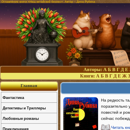
Оглавление книги «Наш китайский бизнес». Автор – Дина Рубина
Авторы:
А
Б
В
Г
Д
Е
Книги:
А
Б
В
Г
Д
Е
Ж
Главная
Фантастика
На редкость та
поразительно 
Детективы и Триллеры
повестей и ро
Любовные романы
сейчас побежда
Читать кн
Приключения