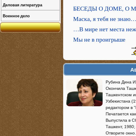
Деловая литература
БЕСЕДЫ О ДОМЕ, О 
Военное дело
Маска, я тебя не знаю
…В мире нет места не
Мы не в проигрыше
А
Рубина Дина Ил
Окончила Ташк
Ташкентском и
Узбекистана (1
редактором в “
Печатается как
Выпустила в СС
Ташкент, 1980;
Отворите окно.