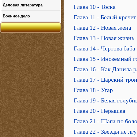
Деловая литература
Глава 10 - Тоска
Военное дело
Глава 11 - Белый кречет
Глава 12 - Новая жена
Глава 13 - Новая жизнь
Глава 14 - Чертова баба
Глава 15 - Иноземный г
Глава 16 - Как Данила 
Глава 17 - Царский тро
Глава 18 - Угар
Глава 19 - Белая голуби
Глава 20 - Перышка
Глава 21 - Шаги по бол
Глава 22 - Звезды не лгу