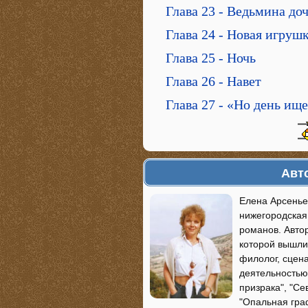
Глава 23 - Ведьмина до
Глава 24 - Новая игруш
Глава 25 - Ночь
Глава 26 - Навет
Глава 27 - «Но день ищ
Авто
Елена Арсенье
нижегородская
романов. Авто
которой вышли
филолог, сцен
деятельностью
призрака", "Се
"Опальная граф