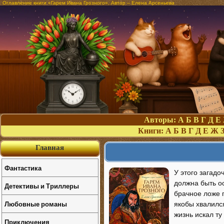
Оглавление книги «Гарем Ивана Грозного». Автор – Елена Арсеньева
Авторы:
А
Б
В
Г
Д
Е
Книги:
А
Б
В
Г
Д
Е
Ж
Главная
Фантастика
У этого загад
должна быть о
Детективы и Триллеры
брачное ложе г
Любовные романы
якобы хвалилс
жизнь искал ту
Приключения