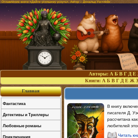
Оглавление книги «Дайте усопшему уснуть». Автор – Дональд Уэстлейк
Авторы:
А
Б
В
Г
Д
Е
Книги:
А
Б
В
Г
Д
Е
Ж
Главная
Фантастика
В книгу включ
писателя Д. Уэ
Детективы и Триллеры
рассчитана как
Любовные романы
любителей это
Читать кн
Приключения