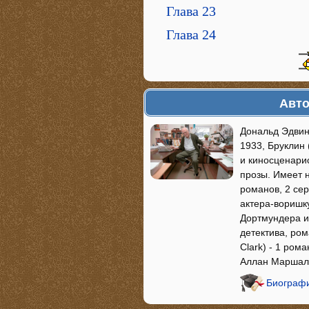
Глава 23
Глава 24
Авто
Дональд Эдвин 
1933, Бруклин 
и киносценарис
прозы. Имеет н
романов, 2 се
актера-воришк
Дортмундера и 
детектива, ром
Clark) - 1 ром
Аллан Маршалл
Биографи