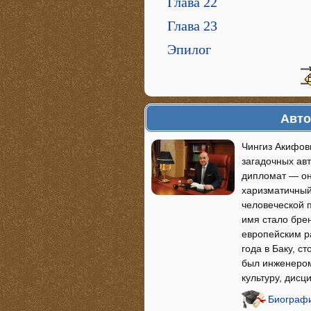
Глава 22
Глава 23
Эпилог
Авто
Чингиз Акифов
загадочных авт
дипломат — он
харизматичный
человеческой 
имя стало бре
европейским р
года в Баку, с
был инженером
культуру, дис
Биографи