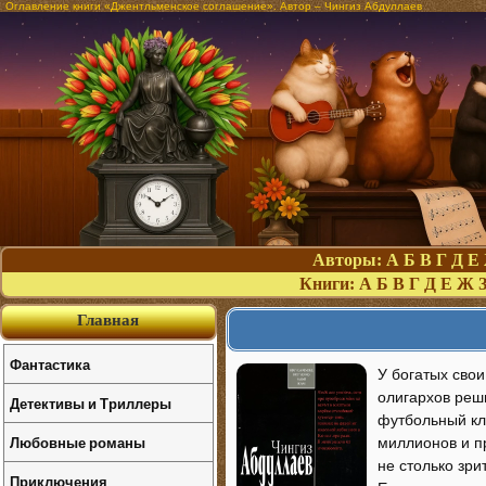
Оглавление книги «Джентльменское соглашение». Автор – Чингиз Абдуллаев
Авторы:
А
Б
В
Г
Д
Е
Книги:
А
Б
В
Г
Д
Е
Ж
Главная
Фантастика
У богатых свои
олигархов реши
Детективы и Триллеры
футбольный кл
Любовные романы
миллионов и пр
не столько зри
Приключения