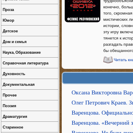
труднообъясни
конечно, больш
Проза
того, скромна
мистических ли
Юмор
истории, слов
Детское
эту игру включ
тянется к исто
Дом и семья
разгадать прав
бы обещанного 
Наука, Образование
Читать кн
Справочная литература
Духовность
Документальная
Оксана Викторовна Вар
Прочее
Олег Петрович Краев. З
Поэзия
Варенцова. Официально
Драматургия
Варенцова. «Вечерний 
Старинное
Варенцова. Не буди ли