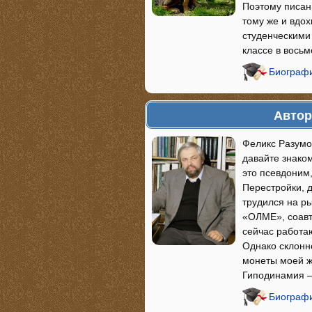
Поэтому писан
тому же и вдо
студенческими 
классе в вось
Биограф
Автор
Феликс Разумо
давайте знако
это псевдоним,
Перестройки, д
трудился на р
«ОЛМЕ», соавт
сейчас работаю
Однако склонн
монеты моей ж
Гиподинамия —
Биографи