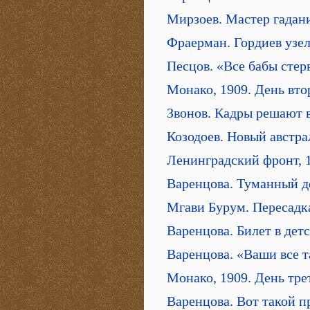
Мирзоев. Мастер гадан
Фраерман. Гордиев узе
Песцов. «Все бабы стер
Монако, 1909. День вто
Звонов. Кадры решают в
Козодоев. Новый австр
Ленинградский фронт, 
Варенцова. Туманный д
Мгави Бурум. Пересадк
Варенцова. Билет в дет
Варенцова. «Ваши все 
Монако, 1909. День тре
Варенцова. Вот такой п