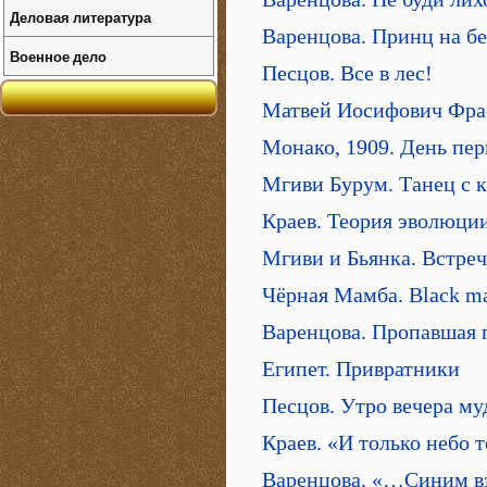
Деловая литература
Варенцова. Принц на б
Военное дело
Песцов. Все в лес!
Матвей Иосифович Фра
Монако, 1909. День пе
Мгиви Бурум. Танец с 
Краев. Теория эволюци
Мгиви и Бьянка. Встреч
Чёрная Мамба. Black m
Варенцова. Пропавшая 
Египет. Привратники
Песцов. Утро вечера му
Краев. «И только небо
Варенцова. «…Синим в