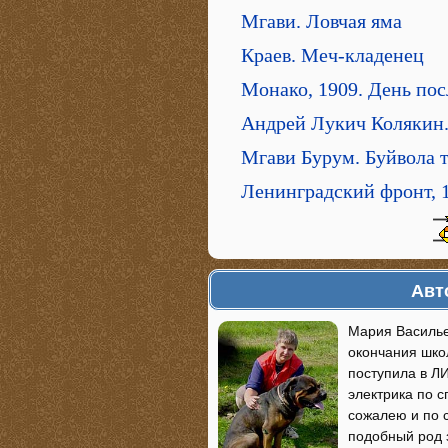
Мгави. Ловчая яма
Краев. Меч-кладенец
Монако, 1909. День по
Андрей Лукич Колякин.
Мгави Бурум. Буйвола 
Ленинградский фронт, 1
Авт
Мария Васильев
окончания школ
поступила в ЛИ
электрика по 
сожалею и по 
подобный род 