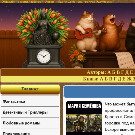
Оглавление книги «Джокер». Автор – Мария Семенова, Феликс Разумовский
Авторы:
А
Б
В
Г
Д
Е
Книги:
А
Б
В
Г
Д
Е
Ж
Главная
Фантастика
Что может быт
профессиональ
Детективы и Триллеры
Краева и Семе
Любовные романы
городке под н
Вскоре выясняе
Приключения