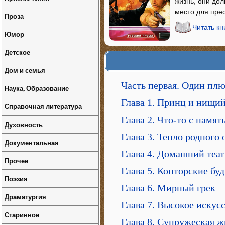
жизнь, они дол
место для пре
Проза
Читать кн
Юмор
Детское
Дом и семья
Часть первая. Один плю
Наука, Образование
Глава 1. Принц и нищи
Справочная литература
Глава 2. Что-то с памя
Духовность
Глава 3. Тепло родного 
Документальная
Глава 4. Домашний теа
Прочее
Глава 5. Конторские бу
Поэзия
Глава 6. Мирный грек
Драматургия
Глава 7. Высокое искус
Старинное
Глава 8. Супружеская ж