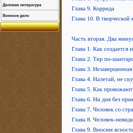
Деловая литература
Глава 9. Коррида
Военное дело
Глава 10. В творческой
Часть вторая. Два минус
Глава 1. Как создается
Глава 2. Тир по-шантар
Глава 3. Незавершенна
Глава 4. Налетай, не с
Глава 5. Как провожаю
Глава 6. Ни дня без пр
Глава 7. Человек со ст
Глава 8. Человек-невид
Глава 9. Вносим яснос