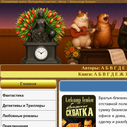
Оглавление книги «Бульдожья схватка». Автор – Александр Бушков
Авторы:
А
Б
В
Г
Д
Е
Книги:
А
Б
В
Г
Д
Е
Ж
Главная
Фантастика
Братья-близнец
отставной пол
Детективы и Триллеры
сумму бизнесме
Любовные романы
офисе и дома,
сделку и разо
Приключения