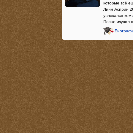
которые всё ещ
Линн Асприн 28
увлекался ком
Позже изучал п
Биографи