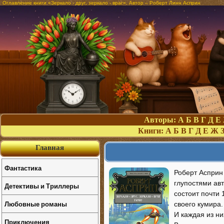
Оглавление книги «Зеркало - друг, зеркало - враг». Автор – Роберт Линн Асприн
Авторы:
А
Б
В
Г
Д
Е
Книги:
А
Б
В
Г
Д
Е
Ж
Главная
Фантастика
Роберт Асприн 
глупостями ав
Детективы и Триллеры
состоит почти
Любовные романы
своего кумира.
И каждая из ни
Приключения