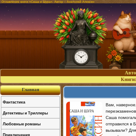
Оглавление книги «Саша и Шура». Автор – Анатолий Алексин
Авт
Книги
Главная
Фантастика
Вам, наверное,
переэкзаменовк
Детективы и Триллеры
Саша помогали
Любовные романы
отправился в Б
вызывали? Для 
Приключения