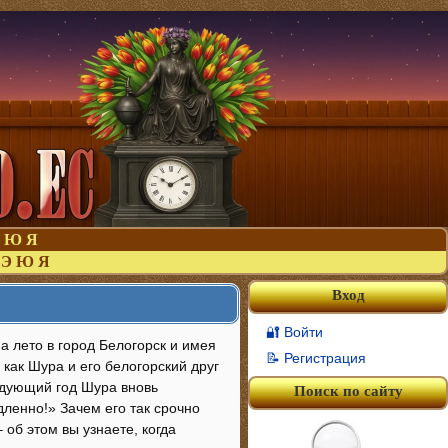
Ю
Я
Э
Ю
Я
Вход
🔐 Войти
а лето в город Белогорск и имея
📝 Регистрация
 как Шура и его белогорский друг
едующий год Шура вновь
Поиск по сайту
дленно!» Зачем его так срочно
 об этом вы узнаете, когда