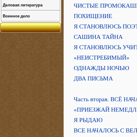
Деловая литература
ЧИСТЫЕ ПРОМОКАШ
ПОХИЩЕНИЕ
Военное дело
Я СТАНОВЛЮСЬ ПОЭ
САШИНА ТАЙНА
Я СТАНОВЛЮСЬ УЧИ
«НЕИСТРЕБИМЫЙ»
ОДНАЖДЫ НОЧЬЮ
ДВА ПИСЬМА
Часть вторая. ВСЁ Н
«ПРИЕЗЖАЙ НЕМЕДЛ
Я РЫДАЮ
ВСЕ НАЧАЛОСЬ С В