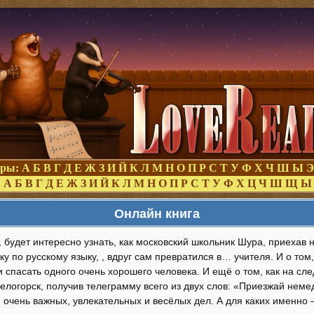
оры:
А
Б
В
Г
Д
Е
Ж
З
И
Й
К
Л
М
Н
О
П
Р
С
Т
У
Ф
Х
Ч
Ш
Ы
Э
:
А
Б
В
Г
Д
Е
Ж
З
И
Й
К
Л
М
Н
О
П
Р
С
Т
У
Ф
Х
Ц
Ч
Ш
Щ
Ы
Онлайн книга
 будет интересно узнать, как московский школьник Шура, приехав н
у по русскому языку, , вдруг сам превратился в… учителя. И о том,
 спасать одного очень хорошего человека. И ещё о том, как на сл
елогорск, получив телеграмму всего из двух слов: «Приезжай неме
очень важных, увлекательных и весёлых дел. А для каких именно –