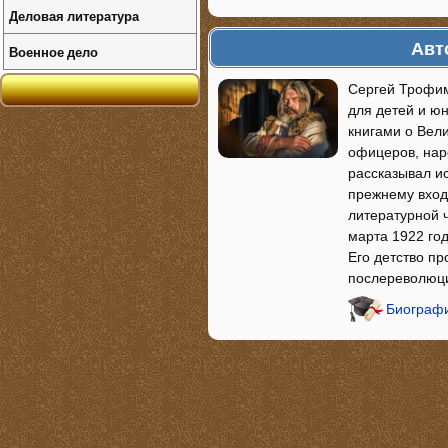
Деловая литература
Авт
Военное дело
Сергей Трофим
для детей и ю
книгами о Вели
офицеров, нар
рассказывал ис
прежнему вход
литературной ч
марта 1922 год
Его детство пр
послереволюци
Биографи