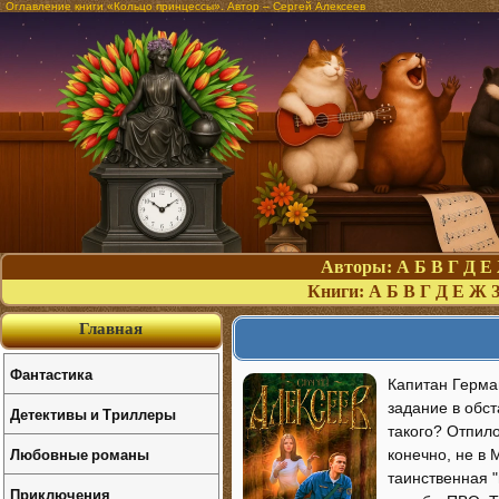
Оглавление книги «Кольцо принцессы». Автор – Сергей Алексеев
Авторы:
А
Б
В
Г
Д
Е
Книги:
А
Б
В
Г
Д
Е
Ж
Главная
Фантастика
Капитан Герма
задание в обст
Детективы и Триллеры
такого? Отпил
Любовные романы
конечно, не в 
таинственная 
Приключения