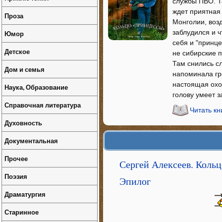
службы ПВО. Т
ждет приятная 
Проза
Монголии, возд
заблудился и ч
Юмор
себя и "принце
Детское
не сибирские п
Там снились с
Дом и семья
напоминала гре
настоящая охот
Наука, Образование
голову умеет 
Справочная литература
Читать к
Духовность
Документальная
Прочее
Сергей Алексеев. Коль
Поэзия
Эпилог
Драматургия
Старинное