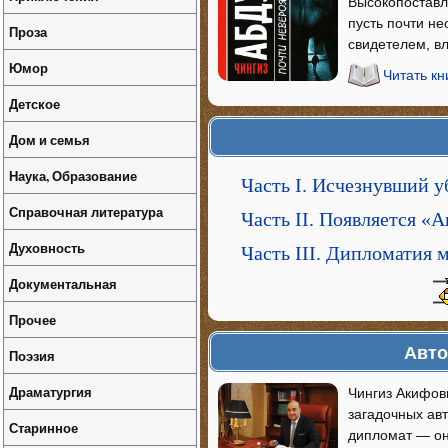
Высокопоставл
пусть почти не
Проза
свидетелем, в
Юмор
Читать кн
Детское
Дом и семья
Наука, Образование
Часть I. Исчезнувший 
Справочная литература
Часть II. Появляется «А
Духовность
Часть III. Дипломатия 
Документальная
Прочее
Авто
Поэзия
Драматургия
Чингиз Акифов
загадочных авт
Старинное
дипломат — он