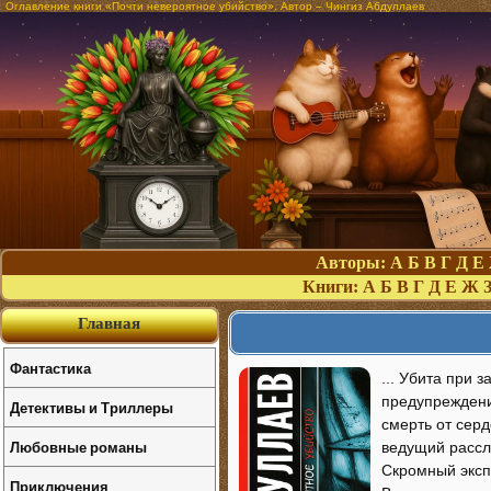
Оглавление книги «Почти невероятное убийство». Автор – Чингиз Абдуллаев
Авторы:
А
Б
В
Г
Д
Е
Книги:
А
Б
В
Г
Д
Е
Ж
Главная
Фантастика
... Убита при 
предупреждени
Детективы и Триллеры
смерть от серд
Любовные романы
ведущий рассле
Скромный эксп
Приключения