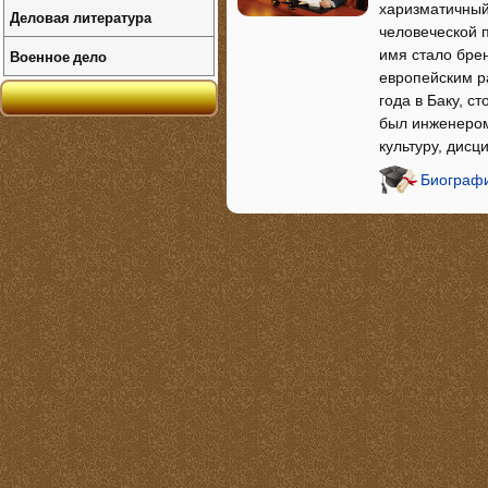
харизматичный
Деловая литература
человеческой 
Военное дело
имя стало бре
европейским р
года в Баку, с
был инженером
культуру, дис
Биографи