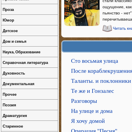
стали классико
ощущение, как 
Проза
пьянство - нет
перечитываешь
Юмор
Читать кн
Детское
Дом и семья
Наука, Образование
Сто восьмая улица
Справочная литература
После кораблекрушени
Духовность
Таланты. и поклонники
Документальная
Тe же и Гонзалес
Прочее
Разговоры
Поэзия
На улице и дома
Драматургия
Я хочу домой
Старинное
Операция "Песня"