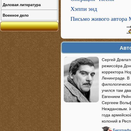
Деловая литература
Хэппи энд
Военное дело
Письмо живого автора 
Авт
Сергей Довлато
режиссёра Дон
корректора Но
Ленинграде. В
филологическо
учился там дв
Евгением Рейн
Сергеем Вольф
Неждановым. И
года армейско
колоний в Рес
Биографи