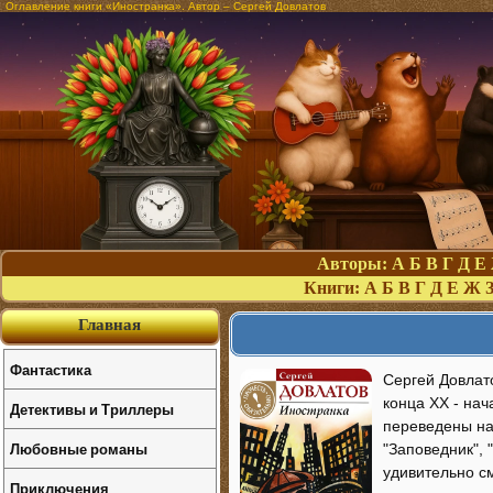
Оглавление книги «Иностранка». Автор – Сергей Довлатов
Авторы:
А
Б
В
Г
Д
Е
Книги:
А
Б
В
Г
Д
Е
Ж
Главная
Фантастика
Сергей Довлат
конца ХХ - нач
Детективы и Триллеры
переведены на 
Любовные романы
"Заповедник", 
удивительно с
Приключения