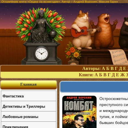
Оглавление книги «Ордер на возмездие». Автор – Андрей Воронин, Максим Гарин
Авторы:
А
Б
В
Г
Д
Е
Книги:
А
Б
В
Г
Д
Е
Ж
Главная
Фантастика
Остросюжетный
преступного с
Детективы и Триллеры
и международн
Любовные романы
тупик, и пойм
бывших бойцов
Приключения