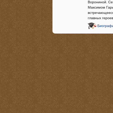
Ворониной. Се
Максимом Гарин
встречающееся
главных героев
Биографи