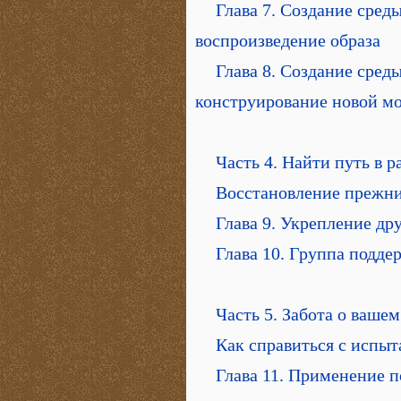
Глава 7. Создание сред
воспроизведение образа
Глава 8. Создание сред
конструирование новой м
Часть 4. Найти путь в р
Восстановление прежни
Глава 9. Укрепление д
Глава 10. Группа подд
Часть 5. Забота о ваше
Как справиться с испы
Глава 11. Применение 