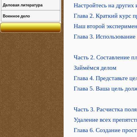
Деловая литература
Настройтесь на других 
Глава 2. Краткий курс 
Военное дело
Наш второй экспериме
Глава 3. Использование
Часть 2. Составление п
Займёмся делом
Глава 4. Представьте ц
Глава 5. Ваша цель дол
Часть 3. Расчистка поля
Удаление всех препятст
Глава 6. Создание прос