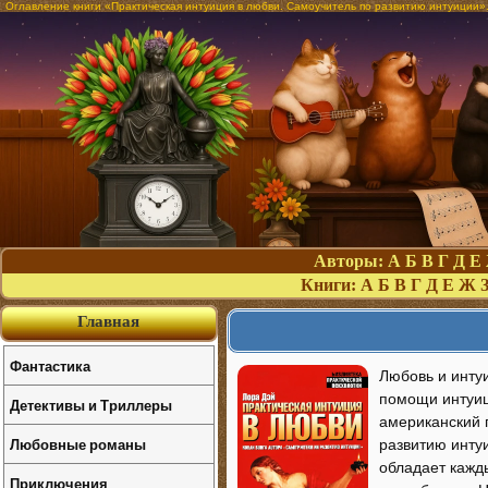
Оглавление книги «Практическая интуиция в любви. Самоучитель по развитию интуиции»
Авторы:
А
Б
В
Г
Д
Е
Книги:
А
Б
В
Г
Д
Е
Ж
Главная
Фантастика
Любовь и инту
помощи интуиц
Детективы и Триллеры
американский 
Любовные романы
развитию инту
обладает кажд
Приключения