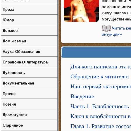
способности. Н
помощью интуи
Проза
книгу, шаг за 
могущественны
Юмор
Читать кн
Детское
интуиции»
Дом и семья
Наука, Образование
Справочная литература
Для кого написана эта 
Духовность
Обращение к читателю
Документальная
Наш первый экспериме
Прочее
Введение
Поэзия
Часть 1. Влюблённость
Драматургия
Ключ к влюблённости в
Старинное
Глава 1. Развитие сост