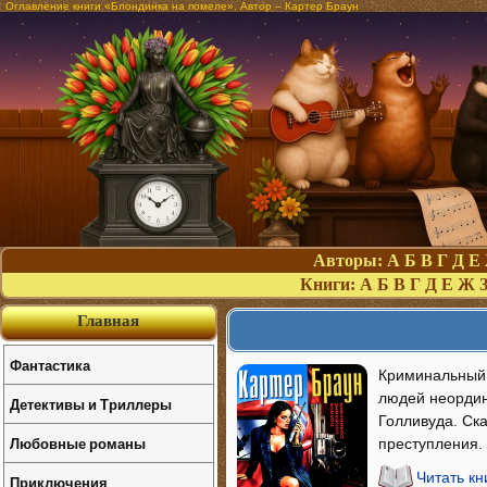
Оглавление книги «Блондинка на помеле». Автор – Картер Браун
Авторы:
А
Б
В
Г
Д
Е
Книги:
А
Б
В
Г
Д
Е
Ж
Главная
Фантастика
Криминальный 
людей неордин
Детективы и Триллеры
Голливуда. Ска
Любовные романы
преступления.
Читать к
Приключения