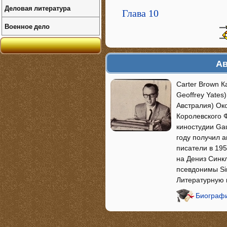
Деловая литература
Глава 10
Военное дело
Ав
Carter Brown 
Geoffrey Yates
Австралия) Ок
Королевского 
киностудии Gau
году получил 
писатели в 195
на Дениз Синкл
псевдонимы Sinc
Литературную 
Биографи