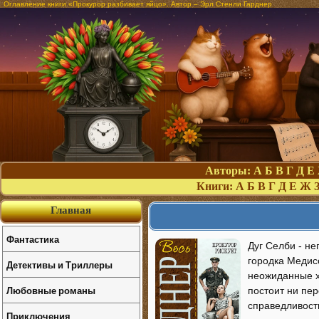
Оглавление книги «Прокурор разбивает яйцо». Автор – Эрл Стенли Гарднер
Авторы:
А
Б
В
Г
Д
Е
Книги:
А
Б
В
Г
Д
Е
Ж
Главная
Фантастика
Дуг Селби - н
городка Медисо
Детективы и Триллеры
неожиданные х
Любовные романы
постоит ни пер
справедливост
Приключения