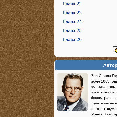
Глава 22
Глава 23
Глава 24
Глава 25
Глава 26
Автор
Эрл Стэнли Гар
июля 1889 года
американском З
писателем он 
бросил рано, в
сдал экзамен 
конторы, шумн
общин. Там Гар