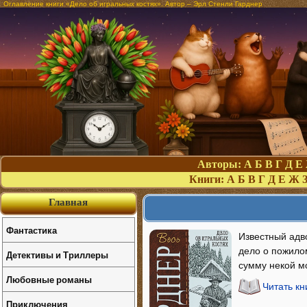
Оглавление книги «Дело об игральных костях». Автор – Эрл Стенли Гарднер
Авторы:
А
Б
В
Г
Д
Е
Книги:
А
Б
В
Г
Д
Е
Ж
Главная
Фантастика
Известный адв
дело о пожило
Детективы и Триллеры
сумму некой 
Любовные романы
Читать кн
Приключения