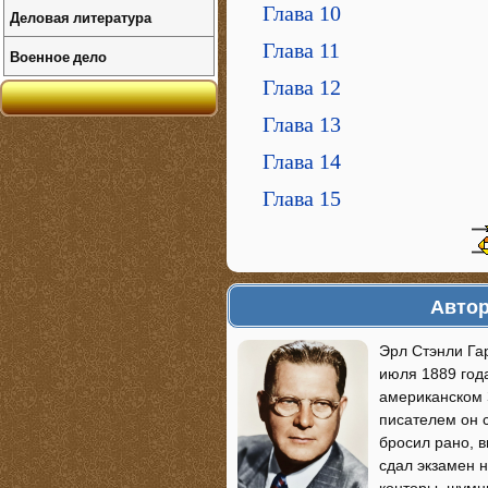
Глава 10
Деловая литература
Глава 11
Военное дело
Глава 12
Глава 13
Глава 14
Глава 15
Автор
Эрл Стэнли Гар
июля 1889 года
американском З
писателем он 
бросил рано, в
сдал экзамен 
конторы, шумн