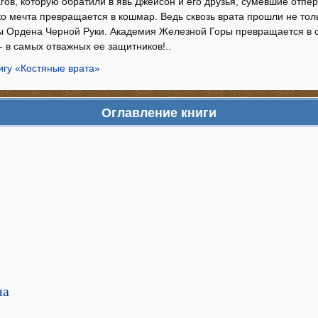
гов, которую обратили в явь Джейсон и его друзья, сумевшие отпе
о мечта превращается в кошмар. Ведь сквозь врата прошли не толь
ы Ордена Черной Руки. Академия Железной Горы превращается в о
- в самых отважных ее защитников!..
игу «Костяные врата»
Оглавление книги
на