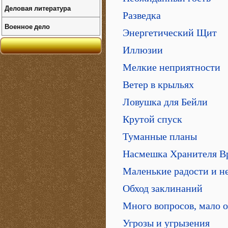
Деловая литература
Разведка
Военное дело
Энергетический Щит
Иллюзии
Мелкие неприятности
Ветер в крыльях
Ловушка для Бейли
Крутой спуск
Туманные планы
Насмешка Хранителя В
Маленькие радости и н
Обход заклинаний
Много вопросов, мало о
Угрозы и угрызения