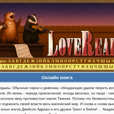
оры:
А
Б
В
Г
Д
Е
Ж
З
И
Й
К
Л
М
Н
О
П
Р
С
Т
У
Ф
Х
Ч
Ш
Ы
Э
:
А
Б
В
Г
Д
Е
Ж
З
И
Й
К
Л
М
Н
О
П
Р
С
Т
У
Ф
Х
Ц
Ч
Ш
Щ
Ы
Онлайн книга
едьмы. Обычные парни и девчонки, обладающие даром творить во
ле. Их жизнь - череда приключений, иногда веселых, но чаще - см
 испокон веку противостоит магия Темная. Потому что безжалостн
 подчинить своей власти весь магический мир. И снова и снова в
 юных магов Джейсон Адриан и его друзья Трент и Бейли! ... Ака