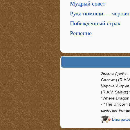
Мудрый совет
Рука помощи — черная
Побежденный страх
Решение
Эмили Дрейк - 
Салситц (R.A.V.
Чарльз Ингрид.
(R.A.V. Salsitz
“Where Dragons
- “The Unicorn 
качестве Ронд
Биографи