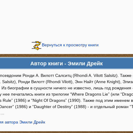
Вернуться к просмотру книги
Автор книги - Эмили Дрейк
псевдоним Ронди А. Вилотт Салситц (Rhondi A. Vilott Salsitz). Также
 Salsitz), Ронди Вилотт (Rhondi Vilott), Энн Найт (Anne Knight), Элиз
 Из биографии в сущности ничего не известно, лишь год рождения 
) у нее печатались книги из трилогии “Where Dragons Lie” (или “Drago
 Rule” (1986) и “Night Of Dragons” (1990). Также под этим именем 
Dancer” (1986) и “Daughter of Destiny” (1988) - и отдельный роман “T
и…
я автора Эмили Дрейк