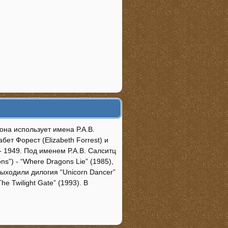
 она использует имена Р.А.В.
абет Форест (Elizabeth Forrest) и
- 1949. Под именем Р.А.В. Салситц
ns”) - “Where Dragons Lie” (1985),
выходили дилогия “Unicorn Dancer”
he Twilight Gate” (1993). В