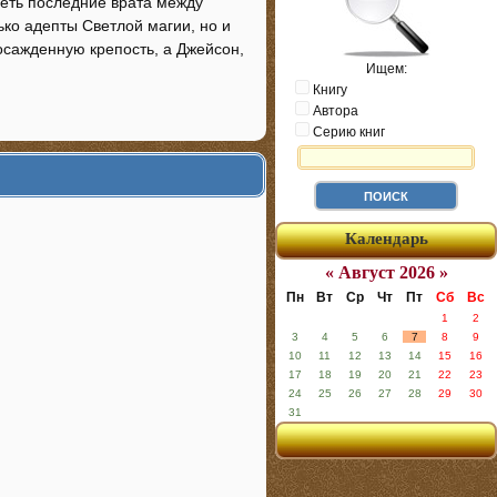
реть последние врата между
ко адепты Светлой магии, но и
сажденную крепость, а Джейсон,
Ищем:
Книгу
Автора
Серию книг
Календарь
« Август 2026 »
Пн
Вт
Ср
Чт
Пт
Сб
Вс
1
2
3
4
5
6
7
8
9
10
11
12
13
14
15
16
17
18
19
20
21
22
23
24
25
26
27
28
29
30
31