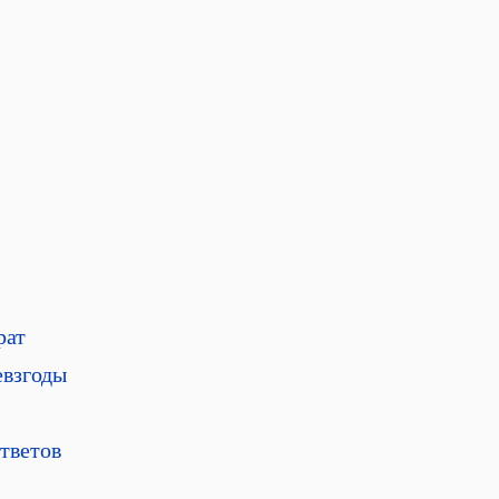
рат
евзгоды
тветов