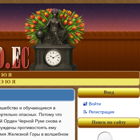
Ю
Я
Э
Ю
Я
Вход
🔐 Войти
лшебство и обучающиеся в
📝 Регистрация
ертельно опасных. Потому что
ый Орден Черной Руки снова и
Поиск по сайту
ынуждены противостоять ему
демия Железной Горы в волшебном