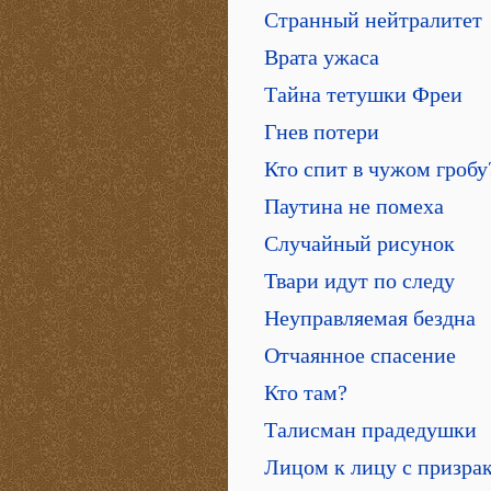
Странный нейтралитет
Врата ужаса
Тайна тетушки Фреи
Гнев потери
Кто спит в чужом гробу
Паутина не помеха
Случайный рисунок
Твари идут по следу
Неуправляемая бездна
Отчаянное спасение
Кто там?
Талисман прадедушки
Лицом к лицу с призра