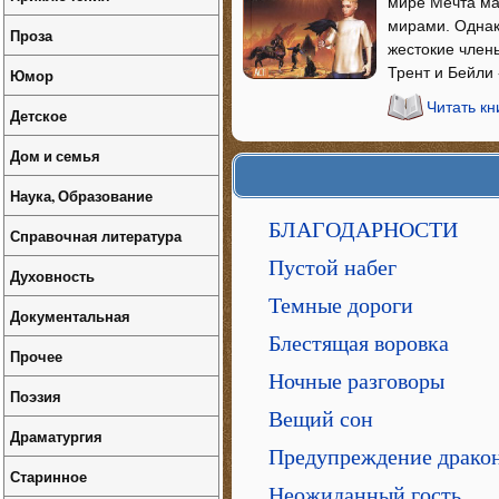
мире Мечта ма
мирами. Однак
Проза
жестокие член
Трент и Бейли 
Юмор
Читать кн
Детское
Дом и семья
Наука, Образование
БЛАГОДАРНОСТИ
Справочная литература
Пустой набег
Духовность
Темные дороги
Документальная
Блестящая воровка
Прочее
Ночные разговоры
Поэзия
Вещий сон
Драматургия
Предупреждение драко
Старинное
Неожиданный гость