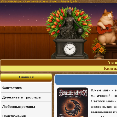
Оглавление книги «Костяные врата». Автор – Эмили Дрейк
Авт
Книги
Главная
Фантастика
Юные маги и в
магической шко
Детективы и Триллеры
Светлой магии
Любовные романы
снова пытается
величайший из
Приключения