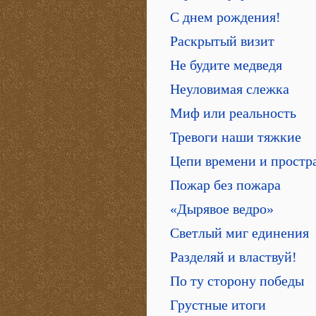
С днем рождения!
Раскрытый визит
Не будите медведя
Неуловимая слежка
Миф или реальность
Тревоги наши тяжкие
Цепи времени и простр
Пожар без пожара
«Дырявое ведро»
Светлый миг единения
Разделяй и властвуй!
По ту сторону победы
Грустные итоги