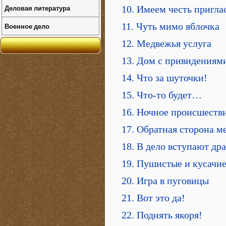
Деловая литература
10. Имеем честь пригл
11. Чуть мимо яблочка
Военное дело
12. Медвежья услуга
13. Дом с привидениям
14. Что за шуточки!
15. Что-то будет…
16. Ночное происшеств
17. Обратная сторона м
18. В дело вступают др
19. Пушистые и кусачи
20. Игра в пуговицы
21. Вот это да!
22. Поднять якоря!