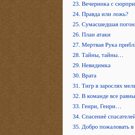
23. Вечеринка с сюрпр
24. Правда или ложь?
25. Сумасшедшая погон
26. План атаки
27. Мертвая Рука приб
28. Тайны, тайны…
29. Невидимка
30. Врата
31. Тигр в зарослях ме
32. В команде все равн
33. Генри, Генри…
34. Спасениё спасателе
35. Добро пожаловать в