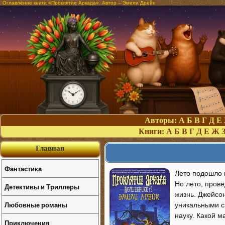
Оглавление книги «Проклятие Аркада». Автор – Эмили Дрейк
Авторы:
А
Б
В
Г
Д
Е
Книги:
А
Б
В
Г
Д
Е
Ж
Главная
Фантастика
Лето подошло 
Но лето, прове
Детективы и Триллеры
жизнь. Джейсон
Любовные романы
уникальными с
науку. Какой м
Приключения