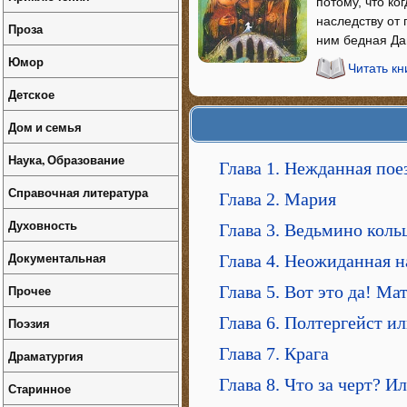
потому, что ко
наследству от
Проза
ним бедная Да
Юмор
Читать к
Детское
Дом и семья
Наука, Образование
Глава 1. Нежданная пое
Справочная литература
Глава 2. Мария
Духовность
Глава 3. Ведьмино коль
Документальная
Глава 4. Неожиданная н
Прочее
Глава 5. Вот это да! Ма
Глава 6. Полтергейст и
Поэзия
Глава 7. Крага
Драматургия
Глава 8. Что за черт? И
Старинное