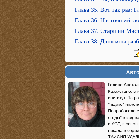
Глава 35. Вот так раз: 
Глава 36. Настоящий эк
Глава 37. Старший Мас
Глава 38. Дашкины раз
Авто
Галина Анатол
Казахстане, в 
институт. По 
"ящике" инжен
Попробовала с
ягоды" в изд-в
и АСТ, в осно
писала в сери
ТАИСИЯ УДАЛЬЦ