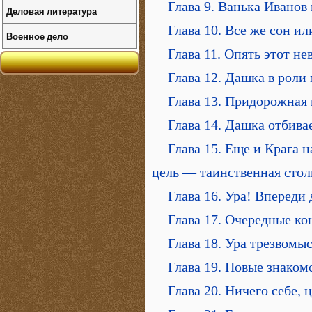
Глава 9. Ванька Иванов
Деловая литература
Глава 10. Все же сон ил
Военное дело
Глава 11. Опять этот н
Глава 12. Дашка в роли
Глава 13. Придорожная 
Глава 14. Дашка отбива
Глава 15. Еще и Крага н
цель — таинственная стол
Глава 16. Ура! Впереди 
Глава 17. Очередные к
Глава 18. Ура трезвомы
Глава 19. Новые знаком
Глава 20. Ничего себе, 