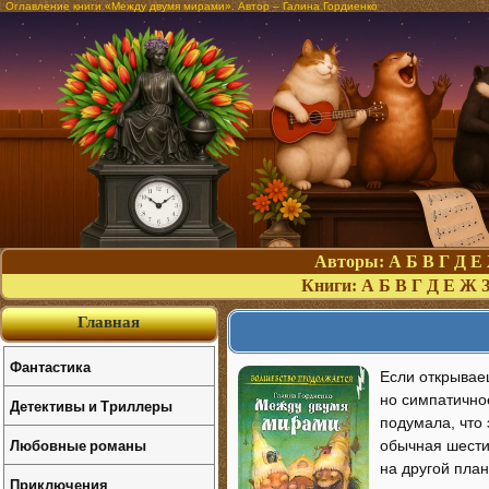
Оглавление книги «Между двумя мирами». Автор – Галина Гордиенко
Авторы:
А
Б
В
Г
Д
Е
Книги:
А
Б
В
Г
Д
Е
Ж
Главная
Фантастика
Если открывае
но симпатичное
Детективы и Триллеры
подумала, что 
Любовные романы
обычная шести
на другой план
Приключения