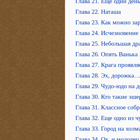
Глава 21. Еще один ден
Глава 22. Наташа
Глава 23. Как можно з
Глава 24. Исчезновение
Глава 25. Небольшая др
Глава 26. Опять Ванька
Глава 27. Крага проявля
Глава 28. Эх, дорожка
Глава 29. Чудо-юдо на 
Глава 30. Кто такие эш
Глава 31. Классное соб
Глава 32. Еще одно из 
Глава 33. Город на холм
Глава 34. Ох, и молоде