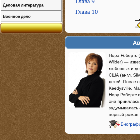
Глава 9
Деловая литература
Глава 10
Военное дело
Ав
Нора Робертс (
Wilder) — изв
любовных и де
США (англ. Sil
детей. После 
Keedysville, M
Нору Робертс и
она принялась 
задумывалась о
первый роман
Биографи