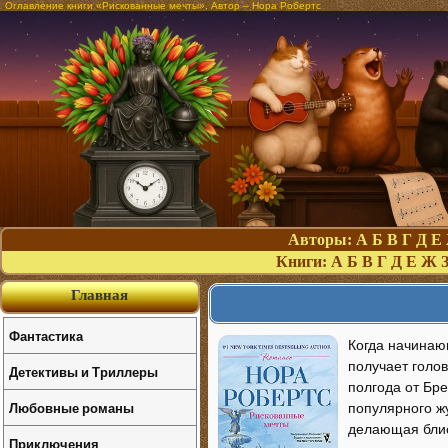
Оглавление книги «Рискованные мечты». Автор – Нора Робертс
Авторы:
А
Б
В
Г
Д
Е
Книги:
А
Б
В
Г
Д
Е
Ж
Главная
Фантастика
Когда начинаю
получает голо
Детективы и Триллеры
полгода от Бре
Любовные романы
популярного жу
делающая блис
Приключения