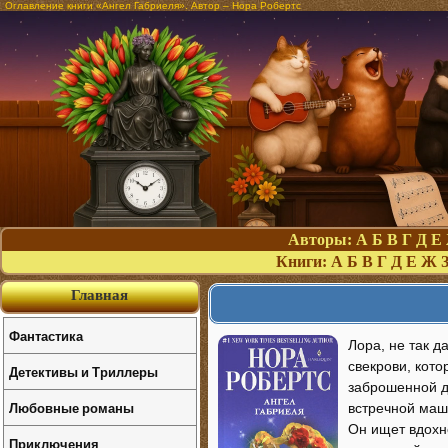
Оглавление книги «Ангел Габриеля». Автор – Нора Робертс
Авторы:
А
Б
В
Г
Д
Е
Книги:
А
Б
В
Г
Д
Е
Ж
Главная
Фантастика
Лора, не так д
свекрови, кото
Детективы и Триллеры
заброшенной д
Любовные романы
встречной маш
Он ищет вдохн
Приключения