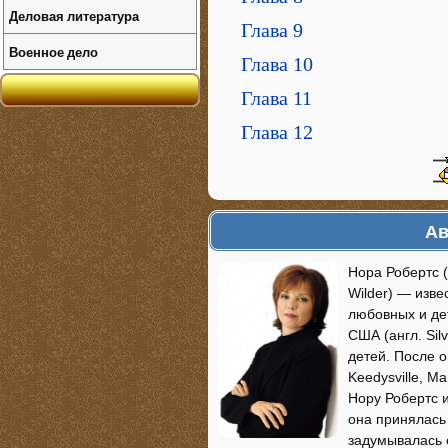
Деловая литература
Глава 9
Военное дело
Глава 10
Глава 11
Глава 12
Ав
Нора Робертс (
Wilder) — изв
любовных и де
США (англ. Sil
детей. После 
Keedysville, M
Нору Робертс и
она принялась 
задумывалась о