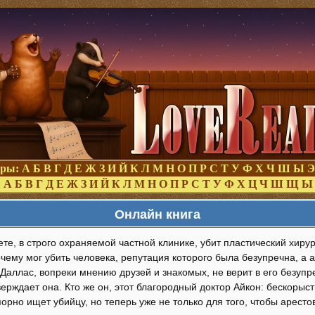
оры:
А
Б
В
Г
Д
Е
Ж
З
И
Й
К
Л
М
Н
О
П
Р
С
Т
У
Ф
Х
Ч
Ш
Ы
Э
:
А
Б
В
Г
Д
Е
Ж
З
И
Й
К
Л
М
Н
О
П
Р
С
Т
У
Ф
Х
Ц
Ч
Ш
Щ
Ы
Онлайн книга
ете, в строго охраняемой частной клинике, убит пластический хи
очему мог убить человека, репутация которого была безупречна, а
Даллас, вопреки мнению друзей и знакомых, не верит в его безупре
верждает она. Кто же он, этот благородный доктор Айкон: бескоры
орно ищет убийцу, но теперь уже не только для того, чтобы арест