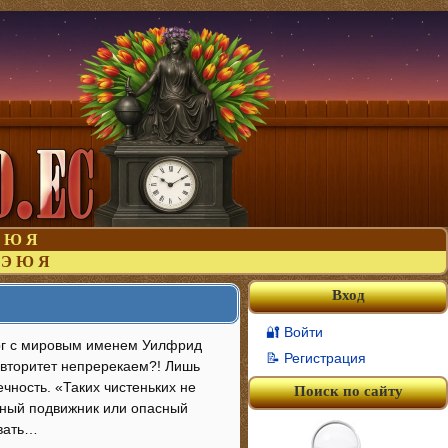
Ю
Я
Э
Ю
Я
Вход
🔐 Войти
рург с мировым именем Уилфрид
📝 Регистрация
 авторитет непререкаем?! Лишь
чность. «Таких чистеньких не
Поиск по сайту
стный подвижник или опасный
овать…