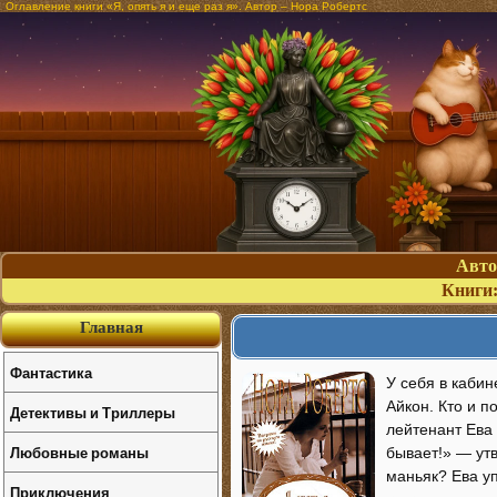
Оглавление книги «Я, опять я и еще раз я». Автор – Нора Робертс
Авт
Книги
Главная
Фантастика
У себя в кабин
Айкон. Кто и п
Детективы и Триллеры
лейтенант Ева 
Любовные романы
бывает!» — ут
маньяк? Ева уп
Приключения