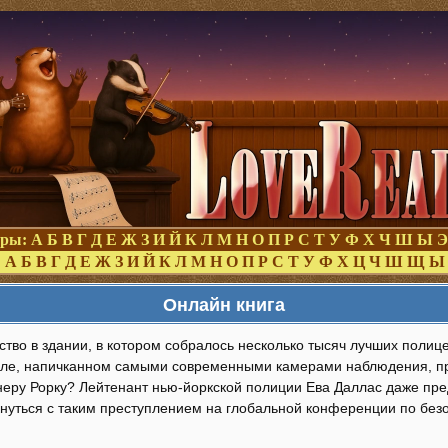
оры:
А
Б
В
Г
Д
Е
Ж
З
И
Й
К
Л
М
Н
О
П
Р
С
Т
У
Ф
Х
Ч
Ш
Ы
Э
:
А
Б
В
Г
Д
Е
Ж
З
И
Й
К
Л
М
Н
О
П
Р
С
Т
У
Ф
Х
Ц
Ч
Ш
Щ
Ы
Онлайн книга
тво в здании, в котором собралось несколько тысяч лучших полице
ле, напичканном самыми современными камерами наблюдения, п
еру Рорку? Лейтенант нью-йоркской полиции Ева Даллас даже пред
кнуться с таким преступлением на глобальной конференции по без