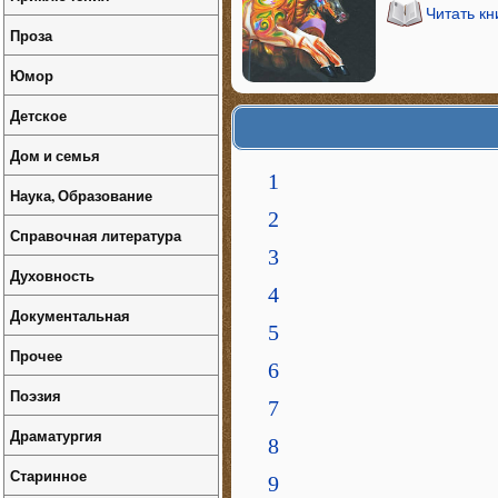
Читать к
Проза
Юмор
Детское
Дом и семья
1
Наука, Образование
2
Справочная литература
3
Духовность
4
Документальная
5
Прочее
6
Поэзия
7
Драматургия
8
Старинное
9