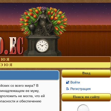
Ю
Я
Э
Ю
Я
Вход
🔐 Войти
йских со всего мира? В
📝 Регистрация
ринадлежащем ее мужу,
положить не могла, что ей
Поиск по сайту
опасности и обеспечению