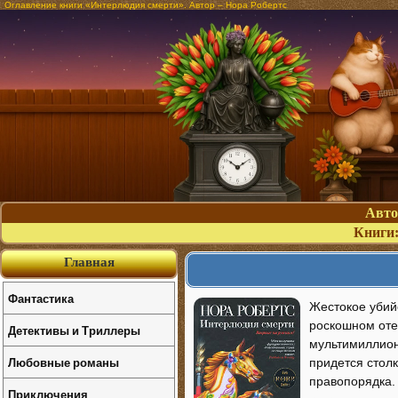
Оглавление книги «Интерлюдия смерти». Автор – Нора Робертс
Авт
Книги
Главная
Фантастика
Жестокое убийс
роскошном оте
Детективы и Триллеры
мультимиллион
Любовные романы
придется стол
правопорядка.
Приключения