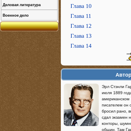
Деловая литература
Глава 10
Военное дело
Глава 11
Глава 12
Глава 13
Глава 14
Автор
Эрл Стэнли Гар
июля 1889 года
американском З
писателем он 
бросил рано, в
сдал экзамен 
конторы, шумн
общин. Там Гар