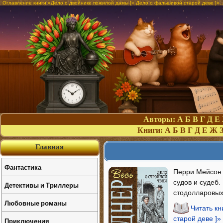
Оглавление книги «Дело о двойнике пожилой дамы [= Дело о фальшивой старой деве ]».
Авторы:
А
Б
В
Г
Д
Е
Книги:
А
Б
В
Г
Д
Е
Ж
Главная
Фантастика
Перри Мейсон 
судов и судеб.
Детективы и Триллеры
стодолларовых
Любовные романы
Читать к
старой деве ]»
Приключения